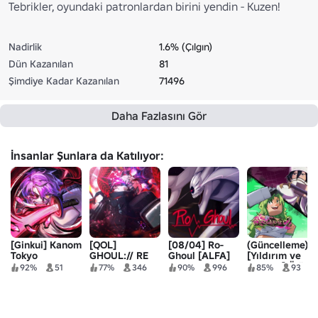
Tebrikler, oyundaki patronlardan birini yendin - Kuzen!
Nadirlik
1.6% (Çılgın)
Dün Kazanılan
81
Şimdiye Kadar Kazanılan
71496
Daha Fazlasını Gör
İnsanlar Şunlara da Katılıyor:
[Ginkui] Kanom
[QOL]
[08/04] Ro-
(Güncelleme)
Tokyo
GHOUL:// RE
Ghoul [ALFA]
[Yıldırım ve
Senbon] Ölüm
92%
51
77%
346
90%
996
85%
93
Meleği 2