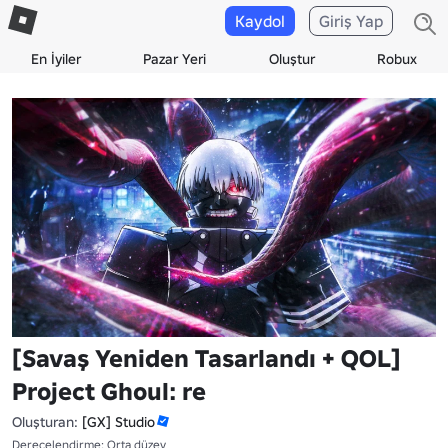
Kaydol
Giriş Yap
En İyiler
Pazar Yeri
Oluştur
Robux
[Savaş Yeniden Tasarlandı + QOL]
Project Ghoul: re
Oluşturan:
[GX] Studio
Derecelendirme: Orta düzey