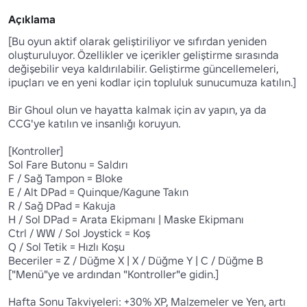
Açıklama
[Bu oyun aktif olarak geliştiriliyor ve sıfırdan yeniden 
oluşturuluyor. Özellikler ve içerikler geliştirme sırasında 
değişebilir veya kaldırılabilir. Geliştirme güncellemeleri, 
ipuçları ve en yeni kodlar için topluluk sunucumuza katılın.]

Bir Ghoul olun ve hayatta kalmak için av yapın, ya da 
CCG'ye katılın ve insanlığı koruyun.

[Kontroller]

Sol Fare Butonu = Saldırı

F / Sağ Tampon = Bloke

E / Alt DPad = Quinque/Kagune Takın

R / Sağ DPad = Kakuja 

H / Sol DPad = Arata Ekipmanı | Maske Ekipmanı

Ctrl / WW / Sol Joystick = Koş

Q / Sol Tetik = Hızlı Koşu

Beceriler = Z / Düğme X | X / Düğme Y | C / Düğme B 
["Menü"ye ve ardından "Kontroller"e gidin.]

Hafta Sonu Takviyeleri: +30% XP, Malzemeler ve Yen, artı 