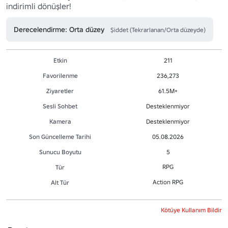
indirimli dönüşler!
Derecelendirme: Orta düzey
Şiddet (Tekrarlanan/Orta düzeyde)
Etkin
211
Favorilenme
236,273
Ziyaretler
61.5M+
Sesli Sohbet
Desteklenmiyor
Kamera
Desteklenmiyor
Son Güncelleme Tarihi
05.08.2026
Sunucu Boyutu
5
RPG
Tür
Action RPG
Alt Tür
Kötüye Kullanım Bildir