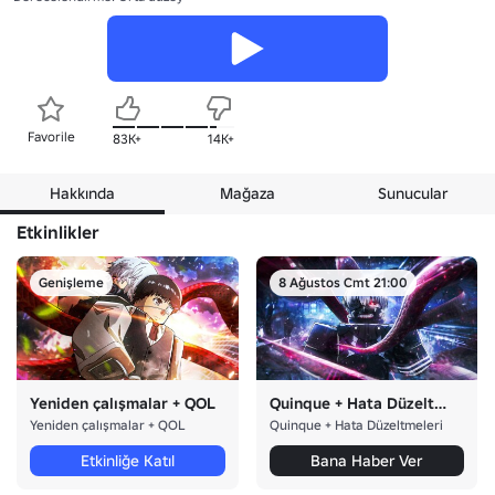
Favorile
83K+
14K+
Hakkında
Mağaza
Sunucular
Etkinlikler
Genişleme
8 Ağustos Cmt 21:00
Yeniden çalışmalar + QOL
Quinque + Hata Düzeltmeleri
Yeniden çalışmalar + QOL
Quinque + Hata Düzeltmeleri
Etkinliğe Katıl
Bana Haber Ver