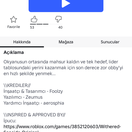
Favorile
53
40
Hakkında
Mağaza
Sunucular
Açıklama
Okyanusun ortasında mahsur kaldın ve tek hedef, lider 
tablosundaki yerini kazanmak için son derece zor obby'yi 
en hızlı şekilde yenmek...

\\KREDILER//

İnşaatçı & Tasarımcı - Foolzy

Yazılımcı - Zeumus

Yardımcı İnşaatçı - aerosphia

\\INSPIRED & APPROVED BY//

İpucu: 
https://www.roblox.com/games/3852120603/Withered-