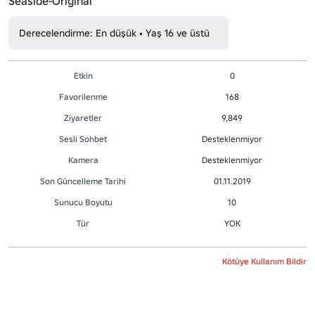
Seaside-Original
Derecelendirme: En düşük • Yaş 16 ve üstü
Etkin
0
Favorilenme
168
Ziyaretler
9,849
Sesli Sohbet
Desteklenmiyor
Kamera
Desteklenmiyor
Son Güncelleme Tarihi
01.11.2019
Sunucu Boyutu
10
Tür
YOK
Kötüye Kullanım Bildir