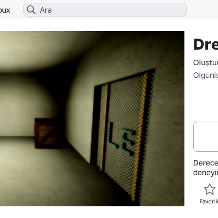
bux
Dr
Oluştu
Olgunl
Derece
deneyi
Favoril