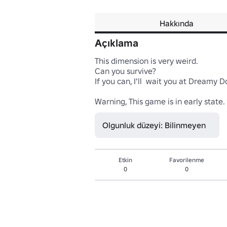
Hakkında
Açıklama
This dimension is very weird.

Can you survive?

If you can, I'll  wait you at Dreamy Door
Warning, This game is in early state.
Olgunluk düzeyi: Bilinmeyen
Etkin
Favorilenme
0
0