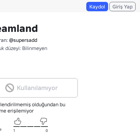
Kaydol
Giriş Yap
eamland
ran:
@supersadd
uk düzeyi: Bilinmeyen
Kullanılamıyor
lendirilmemiş olduğundan bu
me erişilemiyor
e
1
0