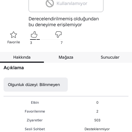
Kullanılamıyor
Derecelendirilmemiş olduğundan
bu deneyime erişilemiyor
Favorile
3
7
Hakkında
Mağaza
Sunucular
Açıklama
Olgunluk düzeyi: Bilinmeyen
Etkin
0
Favorilenme
2
Ziyaretler
503
Sesli Sohbet
Desteklenmiyor