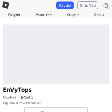
Kaydol
Giriş Yap
En İyiler
Pazar Yeri
Oluştur
Robux
EnVyTops
Oluşturan:
@Corhz
Olgunluk düzeyi: Bilinmeyen