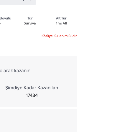
Boyutu
Tür
Alt Tür
Survival
1 vs All
0
Kötüye Kullanım Bildir
 olarak kazanın.
Şimdiye Kadar Kazanılan
17434