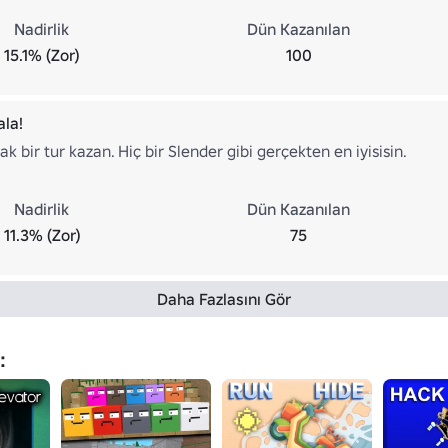
Nadirlik
Dün Kazanılan
15.1% (Zor)
100
ala!
ak bir tur kazan. Hiç bir Slender gibi gerçekten en iyisisin.
Nadirlik
Dün Kazanılan
11.3% (Zor)
75
Daha Fazlasını Gör
: