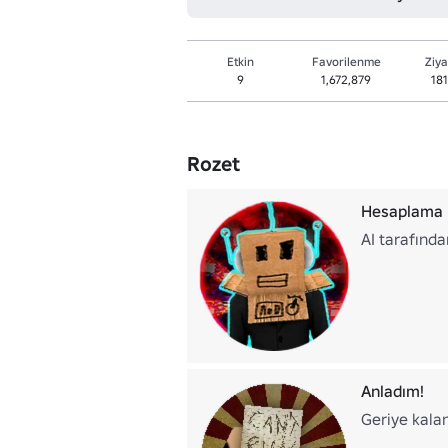
Etkin
Favorilenme
Ziya
9
1,672,879
18
Rozet
Hesaplama 
AI tarafında
Anladım!
Geriye kalan