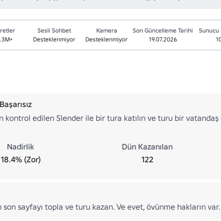
retler
Sesli Sohbet
Kamera
Son Güncelleme Tarihi
Sunucu 
1.3M+
Desteklenmiyor
Desteklenmiyor
19.07.2026
1
Başarısız
n kontrol edilen Slender ile bir tura katılın ve turu bir vatandaş
Nadirlik
Dün Kazanılan
18.4% (Zor)
122
 son sayfayı topla ve turu kazan. Ve evet, övünme hakların var.