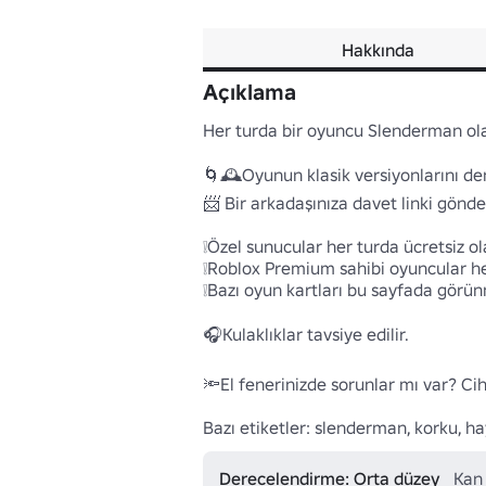
Hakkında
Açıklama
Her turda bir oyuncu Slenderman olar
🌀🕰️Oyunun klasik versiyonlarını d
📨 Bir arkadaşınıza davet linki gönder
❕Özel sunucular her turda ücretsiz ol
❕Roblox Premium sahibi oyuncular her
❕Bazı oyun kartları bu sayfada görünm
🎧Kulaklıklar tavsiye edilir.

🔦El fenerinizde sorunlar mı var? Ci
Bazı etiketler: slenderman, korku, hay
Derecelendirme: Orta düzey
Kan 