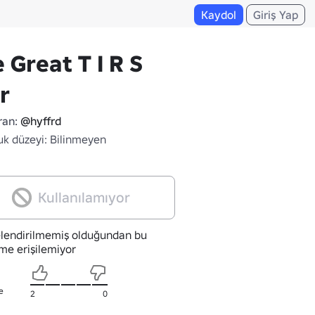
Kaydol
Giriş Yap
 Great T I R S
r
ran:
@hyffrd
uk düzeyi: Bilinmeyen
Kullanılamıyor
lendirilmemiş olduğundan bu
me erişilemiyor
e
2
0