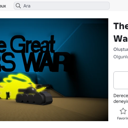
bux
The
Wa
Oluştu
Olgunl
Derece
deneyi
Favoril