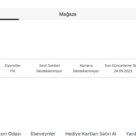
Mağaza
Ziyaretler
Sesli Sohbet
Kamera
Son Güncelleme Ta
110
Desteklenmiyor
Desteklenmiyor
24.09.2023
sın Odası
Ebeveynler
Hediye Kartları Satın Al
Yar