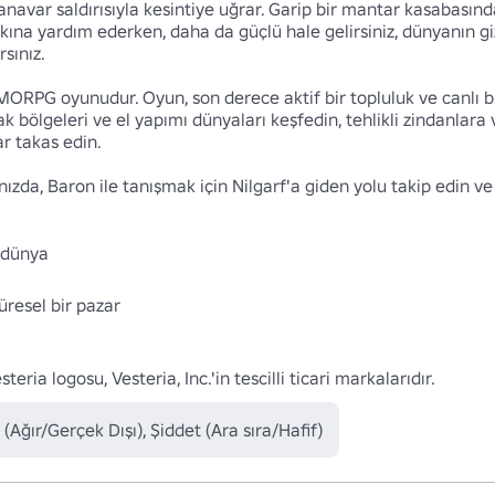
anavar saldırısıyla kesintiye uğrar. Garip bir mantar kasabasında 
ına yardım ederken, daha da güçlü hale gelirsiniz, dünyanın gize
ınız.

MORPG oyunudur. Oyun, son derece aktif bir topluluk ve canlı b
uzak bölgeleri ve el yapımı dünyaları keşfedin, tehlikli zindanlara
r takas edin.

zda, Baron ile tanışmak için Nilgarf'a giden yolu takip edin ve 
dünya 

resel bir pazar 

eria logosu, Vesteria, Inc.'in tescilli ticari markalarıdır.
 (Ağır/Gerçek Dışı), Şiddet (Ara sıra/Hafif)