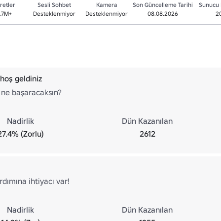
retler
Sesli Sohbet
Kamera
Son Güncelleme Tarihi
Sunucu 
.7M+
Desteklenmiyor
Desteklenmiyor
08.08.2026
2
hoş geldiniz
ne başaracaksın?
Nadirlik
Dün Kazanılan
27.4% (Zorlu)
2612
rdımına ihtiyacı var!
Nadirlik
Dün Kazanılan