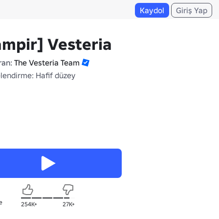
Kaydol
Giriş Yap
mpir] Vesteria
ran:
The Vesteria Team
lendirme: Hafif düzey
e
254K+
27K+