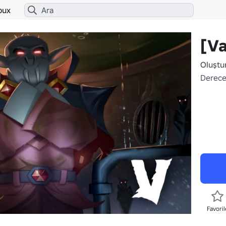
bux
[Va
Oluştu
Derece
Favoril