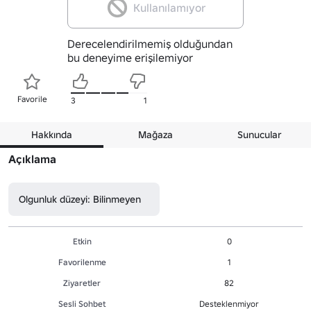
Kullanılamıyor
Derecelendirilmemiş olduğundan
bu deneyime erişilemiyor
Favorile
3
1
Hakkında
Mağaza
Sunucular
Açıklama
Olgunluk düzeyi: Bilinmeyen
Etkin
0
Favorilenme
1
Ziyaretler
82
Sesli Sohbet
Desteklenmiyor