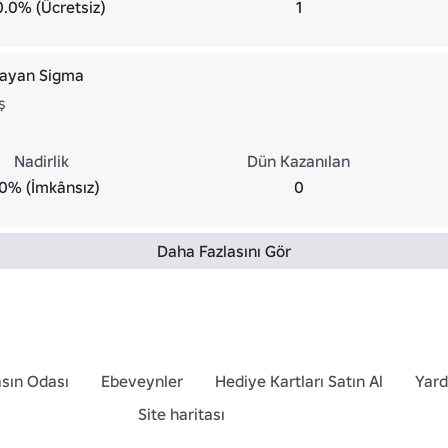
0.0% (Ücretsiz)
1
layan Sigma
ş
Nadirlik
Dün Kazanılan
0% (İmkânsız)
0
Daha Fazlasını Gör
sın Odası
Ebeveynler
Hediye Kartları Satın Al
Yar
Site haritası