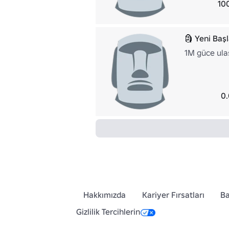
10
🗿 Yeni Baş
1M güce ula
0.
Hakkımızda
Kariyer Fırsatları
Ba
Gizlilik Tercihlerin