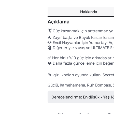
Hakkında
Açıklama
🏋️ Güç kazanmak için antrenman yap
🔥 Zayıf başla ve Büyük Kaslar kazan

🐶 Evcil Hayvanlar İçin Yumurtayı Aç

🗿 Diğerleriyle savaş ve ULTIMATE SI
✅ Her biri +%10 güç için arkadaşların
❤️ Daha fazla güncelleme için beğeni
Bu gizli kodları oyunda kullan: Sec
Güçlü, Kamehameha, Ruh Bombası, Sp
Derecelendirme: En düşük • Yaş 1