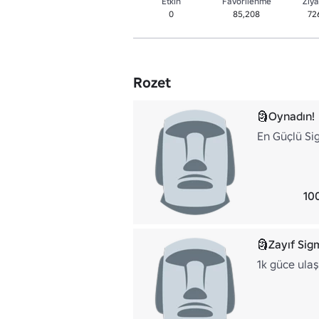
Etkin
Favorilenme
Ziya
0
85,208
72
Rozet
🗿Oynadın!
En Güçlü Sig
10
🗿Zayıf Sig
1k güce ulaş