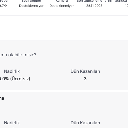
retler
Sesli Sohbet
Kamera
Son Güncelleme Tarihi
Sunucu 
6.7K+
Desteklenmiyor
Desteklenmiyor
26.11.2025
1
ma olabilir misin?
Nadirlik
Dün Kazanılan
0.0% (Ücretsiz)
3
ma
Nadirlik
Dün Kazanılan