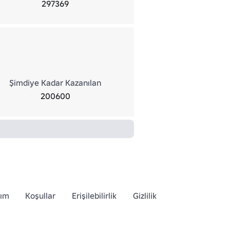
297369
Şimdiye Kadar Kazanılan
200600
dım
Koşullar
Erişilebilirlik
Gizlilik