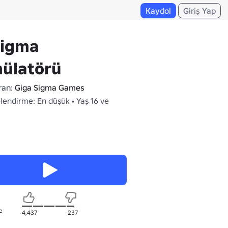
Kaydol
Giriş Yap
Sigma
mülatörü
ran:
Giga Sigma Games
lendirme: En düşük • Yaş 16 ve
e
4,437
237