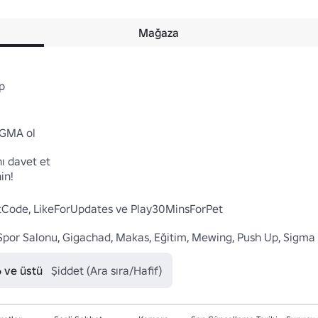
Mağaza


GMA ol

ı davet et

n!

retCode, LikeForUpdates ve Play30MinsForPet

or Salonu, Gigachad, Makas, Eğitim, Mewing, Push Up, Sigma
6 ve üstü
Şiddet (Ara sıra/Hafif)