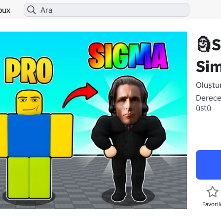
bux
🗿
Si
Oluştu
Derece
üstü
Favoril