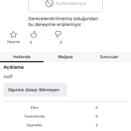
Kullanılamıyor
Derecelendirilmemiş olduğundan
bu deneyime erişilemiyor
Favorile
0
0
Hakkında
Mağaza
Sunucular
Açıklama
asdf
Olgunluk düzeyi: Bilinmeyen
Etkin
0
Favorilenme
0
Ziyaretler
2