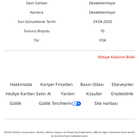
Sesli Sohbet
Desteklenmiyor
Kamera
Desteklenmiyor
Son Güncelleme Tarihi
29.04.2020
Sunucu Boyutu
10
Tür
YOK
Kötüye Kullanım Bildir
Hakkımızda
Kariyer Fırsatları
Basın Odası
Ebeveynler
Hediye Kartları Satın Al
Yardım
Koşullar
Erişilebilirlik
Gizlilik
Gizlilik Tercihlerin
Site haritası
©2026 Roblox Corporation. Roblox, Roblox logosu ve Powering Imagination; ABD ve diğer ülkelerde bizim tescilli
ve tescilsiz ticari markalarımızdır.