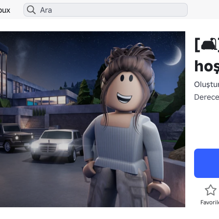
bux
[🛋
hoş
Oluştu
Derece
Favoril