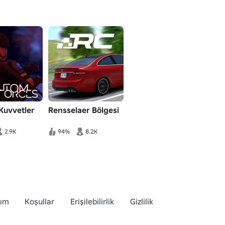
Kuvvetler
Rensselaer Bölgesi
2.9K
94%
8.2K
dım
Koşullar
Erişilebilirlik
Gizlilik