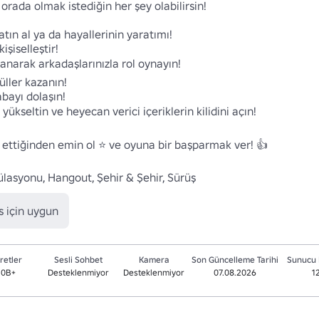
orada olmak istediğin her şey olabilirsin!

atın al ya da hayallerinin yaratımı!

işiselleştir!

lanarak arkadaşlarınızla rol oynayın!

üller kazanın!

bayı dolaşın!

ükseltin ve heyecan verici içeriklerin kilidini açın!

p ettiğinden emin ol ⭐ ve oyuna bir başparmak ver! 👍

ülasyonu, Hangout, Şehir & Şehir, Sürüş
 için uygun
retler
Sesli Sohbet
Kamera
Son Güncelleme Tarihi
Sunucu 
.0B+
Desteklenmiyor
Desteklenmiyor
07.08.2026
1