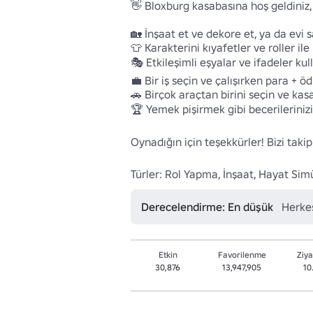
👋 Bloxburg kasabasına hoş geldiniz, 
🏡 İnşaat et ve dekore et, ya da evi s
👕 Karakterini kıyafetler ve roller ile k
🎭 Etkileşimli eşyalar ve ifadeler kul
💼 Bir iş seçin ve çalışırken para + öd
🚗 Birçok araçtan birini seçin ve kasa
🏆 Yemek pişirmek gibi becerilerinizi y
Oynadığın için teşekkürler! Bizi taki
Türler: Rol Yapma, İnşaat, Hayat Sim
Derecelendirme: En düşük
Herkes
Etkin
Favorilenme
Ziya
30,876
13,947,905
10