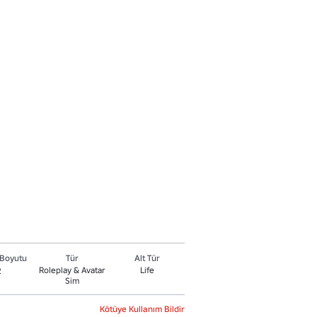
Boyutu
Tür
Alt Tür
Roleplay & Avatar
Life
2
Sim
Kötüye Kullanım Bildir