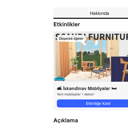
Hakkında
Etkinlikler
Düşecek öğeler
🛋️ İskandinav Mobilyalar 🛏️
Yeni mobilyalar + dekor!
Etkinliğe Katıl
Açıklama