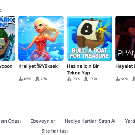
:
Tycoon
Kraliyet 🌺Yüksek
Hazine İçin Bir
Hayalet 
Tekne Yap
85%
7.7K
93%
19.7K
90%
sın Odası
Ebeveynler
Hediye Kartları Satın Al
Yar
Site haritası