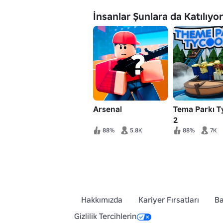
İnsanlar Şunlara da Katılıyor
Arsenal
Tema Parkı 
2
88%
5.8K
88%
7K
Hakkımızda
Kariyer Fırsatları
Ba
Gizlilik Tercihlerin