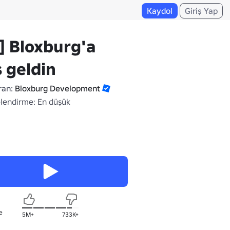
Kaydol
Giriş Yap
️] Bloxburg'a
 geldin
ran:
Bloxburg Development
lendirme: En düşük
e
5M+
733K+