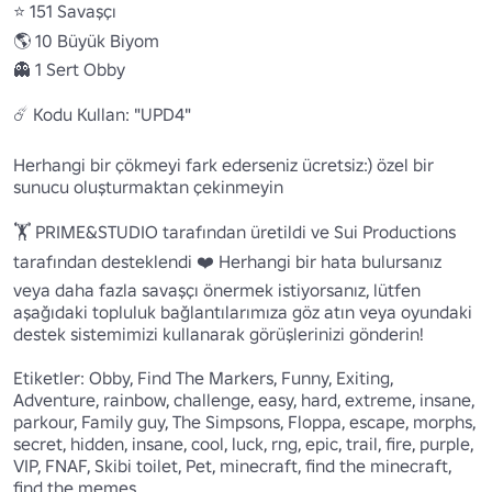
⭐ 151 Savaşçı

🌎 10 Büyük Biyom

👻 1 Sert Obby

☄️ Kodu Kullan: "UPD4"

Herhangi bir çökmeyi fark ederseniz ücretsiz:) özel bir 
sunucu oluşturmaktan çekinmeyin

🏋 PRIME&STUDIO tarafından üretildi ve Sui Productions 
tarafından desteklendi ❤️ Herhangi bir hata bulursanız 
veya daha fazla savaşçı önermek istiyorsanız, lütfen 
aşağıdaki topluluk bağlantılarımıza göz atın veya oyundaki 
destek sistemimizi kullanarak görüşlerinizi gönderin!

Etiketler: Obby, Find The Markers, Funny, Exiting, 
Adventure, rainbow, challenge, easy, hard, extreme, insane, 
parkour, Family guy, The Simpsons, Floppa, escape, morphs, 
secret, hidden, insane, cool, luck, rng, epic, trail, fire, purple, 
VIP, FNAF, Skibi toilet, Pet, minecraft, find the minecraft, 