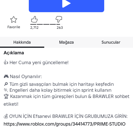
Favorile
2,712
263
Hakkında
Mağaza
Sunucular
Açıklama
👍 Her Cuma yeni güncelleme!

🎮 Nasıl Oynanılır:

🔎 Tüm gizli savaşçıları bulmak için haritayı keşfedin

🏃 Engelleri daha kolay bitirmek için sprint kullanın

🏆 Kazanmak için tüm güreşçileri bulun & BRAWLER sohbet 
etiketi!

💰 OYUN İÇİN Efsanevi BRAWLER İÇİN GRUBUMUZA GİRİN: 
https://www.roblox.com/groups/34414773/PRIME-STUDIO