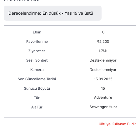
Derecelendirme: En düşük • Yaş 16 ve üstü
Etkin
0
Favorilenme
92,203
Ziyaretler
1.7M+
Sesli Sohbet
Desteklenmiyor
Kamera
Desteklenmiyor
Son Güncelleme Tarihi
15.09.2025
Sunucu Boyutu
15
Adventure
Tür
Scavenger Hunt
Alt Tür
Kötüye Kullanım Bildir