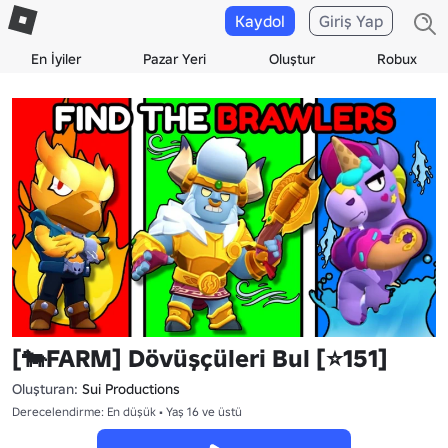
Kaydol
Giriş Yap
En İyiler
Pazar Yeri
Oluştur
Robux
[🐄FARM] Dövüşçüleri Bul [⭐151]
Oluşturan:
Sui Productions
Derecelendirme: En düşük • Yaş 16 ve üstü