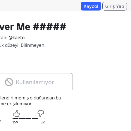
Kaydol
Giriş Yap
iver Me #####
ran:
@kaeto
uk düzeyi: Bilinmeyen
Kullanılamıyor
lendirilmemiş olduğundan bu
me erişilemiyor
e
159
39