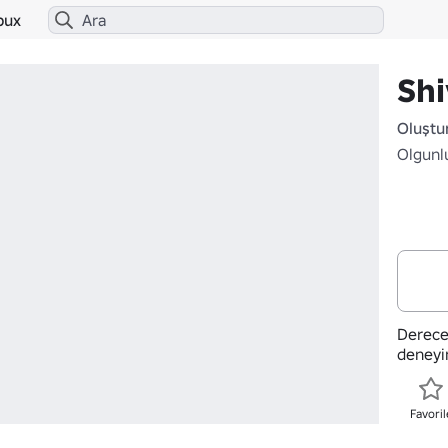
bux
Sh
Oluştu
Olgunl
Derece
deneyi
Favoril