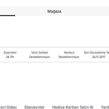
Mağaza
Ziyaretler
Sesli Sohbet
Kamera
Son Güncelleme Ta
34.7K+
Desteklenmiyor
Desteklenmiyor
26.11.2017
sın Odası
Ebeveynler
Hediye Kartları Satın Al
Yar