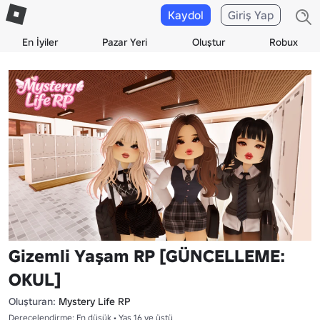
Kaydol
Giriş Yap
En İyiler
Pazar Yeri
Oluştur
Robux
Gizemli Yaşam RP [GÜNCELLEME:
OKUL]
Oluşturan:
Mystery Life RP
Derecelendirme: En düşük • Yaş 16 ve üstü