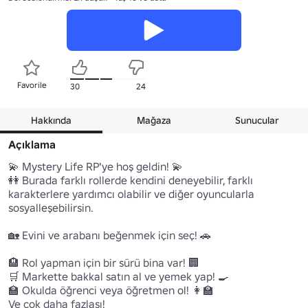
Favorile
30
24
Hakkında
Mağaza
Sunucular
Açıklama
💫 Mystery Life RP'ye hoş geldin! 💫

👭 Burada farklı rollerde kendini deneyebilir, farklı 
karakterlere yardımcı olabilir ve diğer oyuncularla 
sosyalleşebilirsin.

🏡 Evini ve arabanı beğenmek için seç! 🚗

🏨 Rol yapman için bir sürü bina var! 🏢

🛒 Markette bakkal satın al ve yemek yap! 🍳

🏫 Okulda öğrenci veya öğretmen ol! 👩‍🏫

Ve çok daha fazlası!
