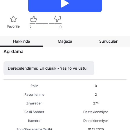
Favorile
7
0
Hakkında
Mağaza
Sunucular
Açıklama
Derecelendirme: En düşük • Yaş 16 ve üstü
Etkin
0
Favorilenme
2
Ziyaretler
274
Sesli Sohbet
Desteklenmiyor
Kamera
Desteklenmiyor
Son Güncelleme Tarihi
01.11.2025