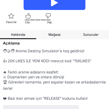
Favorile
17K+
798
Hakkında
Mağaza
Sunucular
Açıklama
🧑‍🤝‍🧑 Anime Destiny Simulator'a hoş geldiniz!

👍 20K LIKES İLE YENİ KOD! mevcut kod: "15KLIKES"

🔥 Farklı anime adalarını keşfet!

⚔️ Düşmanları yen ve onlara dönüş!

🏆 Görevleri tamamla, yeni eşyalar kazan ve arkadaşlarınla 
ilerle!

❤️ Bazı iksir almak için "RELEASE" kodunu kullan!