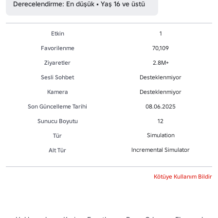
Derecelendirme: En düşük • Yaş 16 ve üstü
Etkin
1
Favorilenme
70,109
Ziyaretler
2.8M+
Sesli Sohbet
Desteklenmiyor
Kamera
Desteklenmiyor
Son Güncelleme Tarihi
08.06.2025
Sunucu Boyutu
12
Simulation
Tür
Incremental Simulator
Alt Tür
Kötüye Kullanım Bildir