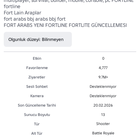
fortline

Fort Lain Araplar

fort arabs bbj arabs bbj fort

Olgunluk düzeyi: Bilinmeyen
Etkin
0
Favorilenme
4,777
Ziyaretler
9.7M+
Sesli Sohbet
Desteklenmiyor
Kamera
Desteklenmiyor
Son Güncelleme Tarihi
20.02.2026
Sunucu Boyutu
13
Shooter
Tür
Battle Royale
Alt Tür