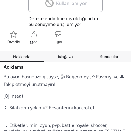
Kullanılamıyor
Derecelendirilmemiş olduğundan
bu deneyime erişilemiyor
Favorile
1,144
499
Hakkında
Mağaza
Sunucular
Açıklama
Bu oyun hoşunuza gittiyse, 👍 Beğenmeyi, ⭐ Favoriyi ve 🔔 
Takip etmeyi unutmayın!

[Q] İnşaat

📱 Silahların yok mu? Envanterini kontrol et!

🔖 Etiketler: mini oyun, pvp, battle royale, shooter, 
multiplayer, survival, builder, mobile, console, pc FORTLINE 