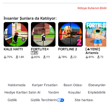
Kötüye Kullanım Bildir
İnsanlar Şunlara da Katılıyor:
KALE HATTI
FORTLITE⭐
FORTLINE 2
[🔥YENİ!]
🇹🇷
Artemis
Royale
75%
1.8K
83%
111
78%
22
81%
73
Hakkımızda
Kariyer Fırsatları
Basın Odası
Ebeveynler
Hediye Kartları Satın Al
Yardım
Koşullar
Erişilebilirlik
Gizlilik
Gizlilik Tercihlerin
Site haritası