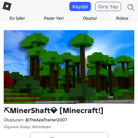
Kaydol
Giriş Yap
En İyiler
Pazar Yeri
Oluştur
Robux
⛏️MinerShaft💎 [Minecraft!]
Oluşturan:
@TheApeTrainer2007
Olgunluk düzeyi: Bilinmeyen