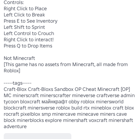
Controls: 

Right Click to Place 

Left Click to Break 

Press E to See Inventory 

Left Shift to Sprint 

Left Control to Crouch

Right Click to interact!

Press Q to Drop Items 

Not Minecraft

[This game has no assets from Minecraft, all made from 
Roblox]

-----tags-----

Craft-Blox Craft-Bloxs Sandbox OP Cheat Minecraft [OP] 
MC minerscraft minerscrafter mineverse craftverse admin 
tycoon bloxcraft майнкрафт obby roblox minersworld 
blockcraft minersverse roblox build rtx mineblox craft blox 
rocraft pixelblox smp minercave minecave miners cave 
block minerblocks explore minershaft voxcraft minershaft 
adventure