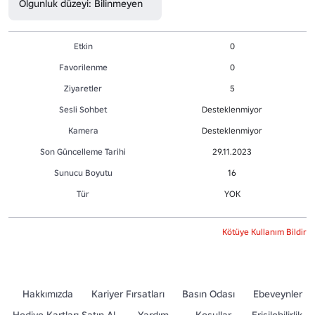
Olgunluk düzeyi: Bilinmeyen
Etkin
0
Favorilenme
0
Ziyaretler
5
Sesli Sohbet
Desteklenmiyor
Kamera
Desteklenmiyor
Son Güncelleme Tarihi
29.11.2023
Sunucu Boyutu
16
Tür
YOK
Kötüye Kullanım Bildir
Hakkımızda
Kariyer Fırsatları
Basın Odası
Ebeveynler
Hediye Kartları Satın Al
Yardım
Koşullar
Erişilebilirlik