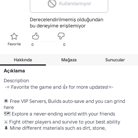
Kullanılamıyor
Derecelendirilmemiş olduğundan
bu deneyime erişilemiyor
Favorile
0
0
Hakkında
Mağaza
Sunucular
Açıklama
Description

 -⭐ Favorite the game and 👍 for more updates!⭐-

🌟 Free VIP Servers, Builds auto-save and you can grind 
here

🗺️ Explore a never-ending world with your friends

⚔️ Fight other players and survive to your best ability

🌲 Mine different materials such as dirt, stone, 
