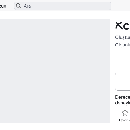
bux
⛏️C
Oluştu
Olgunl
Derece
deneyi
Favoril