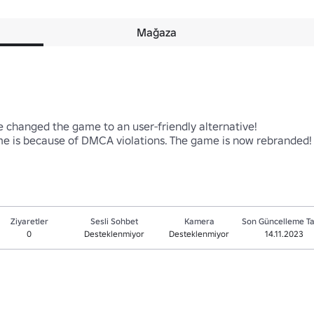
Mağaza
 changed the game to an user-friendly alternative! 

e is because of DMCA violations. The game is now rebranded!
Ziyaretler
Sesli Sohbet
Kamera
Son Güncelleme Ta
0
Desteklenmiyor
Desteklenmiyor
14.11.2023