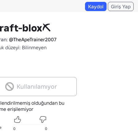
Kaydol
Giriş Yap
raft-blox⛏️
ran:
@TheApeTrainer2007
uk düzeyi: Bilinmeyen
Kullanılamıyor
lendirilmemiş olduğundan bu
me erişilemiyor
e
0
0