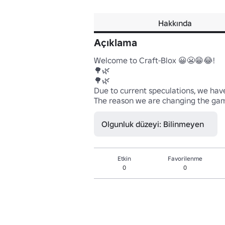
Hakkında
Açıklama
Welcome to Craft-Blox 😀😬😁😂! 

🌳🌿

🌳🌿

Due to current speculations, we have
The reason we are changing the gam
Olgunluk düzeyi: Bilinmeyen
Etkin
Favorilenme
0
0