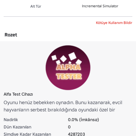
Incremental Simulator
Alt Tür
Kötüye Kullanım Bildir
Rozet
Alfa Test Cihazı
Oyunu henüz bebekken oynadın. Bunu kazanarak, evcil
hayvanların serbest bırakıldığında oyundaki özel bir
aksesuar eşyası kazanacaksın.
Nadirlik
0.0% (İmkânsız)
Dün Kazanılan
0
Şimdiye Kadar Kazanılan
4287203