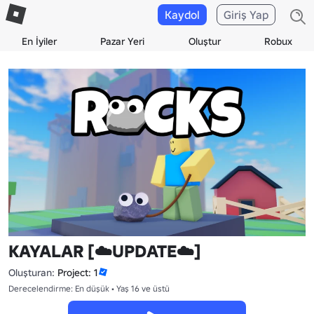
Kaydol
Giriş Yap
En İyiler
Pazar Yeri
Oluştur
Robux
KAYALAR [☁️UPDATE☁️]
Oluşturan:
Project: 1
Derecelendirme: En düşük • Yaş 16 ve üstü