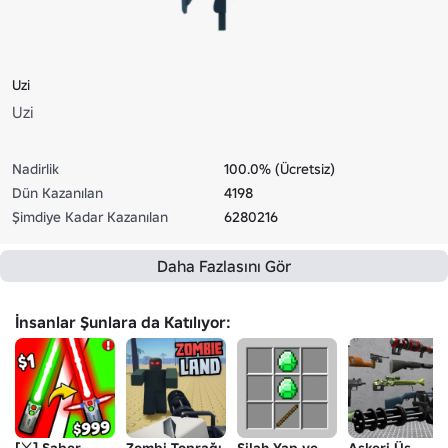
Uzi
Uzi
Nadirlik
100.0% (Ücretsiz)
Dün Kazanılan
4198
Şimdiye Kadar Kazanılan
6280216
Daha Fazlasını Gör
İnsanlar Şunlara da Katılıyor:
[⚔️] Saber
Zombi Toprağı
Silah Yap ve
Askeri Üs