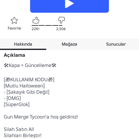
Favorile
22K+
2,506
Hakkında
Mağaza
Sunucular
Açıklama
🛠Kapa = Güncelleme🛠

[🎁KULLANIM KODU🎁]

[Mutlu Halloween]

- [Şakayık Gibi Değil]

- [OMG]

[SüperGlok]

Gun Merge Tycoon'a hoş geldiniz!

Silah Satın Al!

Silahları Birleştir!
