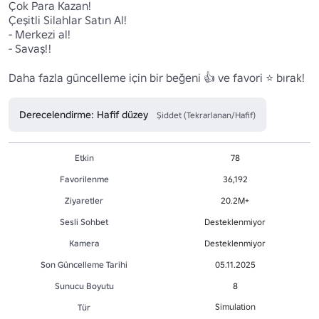
Çok Para Kazan!

Çeşitli Silahlar Satın Al!

- Merkezi al!

- Savaş!!

Daha fazla güncelleme için bir beğeni 👍 ve favori ⭐ bırak!
Derecelendirme: Hafif düzey
Şiddet (Tekrarlanan/Hafif)
Etkin
78
Favorilenme
36,192
Ziyaretler
20.2M+
Sesli Sohbet
Desteklenmiyor
Kamera
Desteklenmiyor
Son Güncelleme Tarihi
05.11.2025
Sunucu Boyutu
8
Simulation
Tür