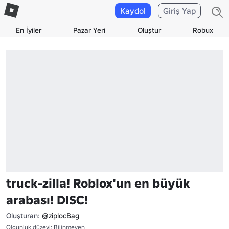
Kaydol
Giriş Yap
En İyiler
Pazar Yeri
Oluştur
Robux
truck-zilla! Roblox'un en büyük
arabası! DISC!
Oluşturan:
@ziplocBag
Olgunluk düzeyi: Bilinmeyen