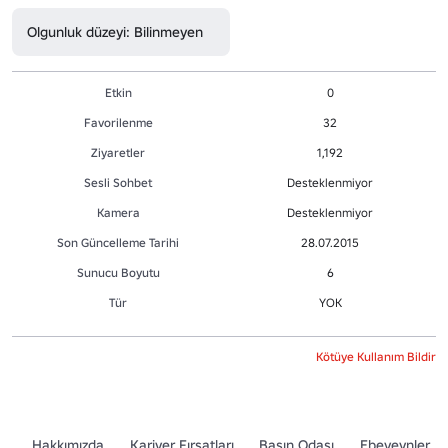
Olgunluk düzeyi: Bilinmeyen
Etkin
0
Favorilenme
32
Ziyaretler
1,192
Sesli Sohbet
Desteklenmiyor
Kamera
Desteklenmiyor
Son Güncelleme Tarihi
28.07.2015
Sunucu Boyutu
6
Tür
YOK
Kötüye Kullanım Bildir
Hakkımızda
Kariyer Fırsatları
Basın Odası
Ebeveynler