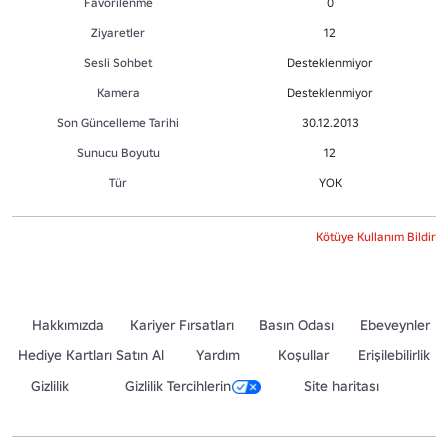
Favorilenme
0
Ziyaretler
12
Sesli Sohbet
Desteklenmiyor
Kamera
Desteklenmiyor
Son Güncelleme Tarihi
30.12.2013
Sunucu Boyutu
12
Tür
YOK
Kötüye Kullanım Bildir
Hakkımızda
Kariyer Fırsatları
Basın Odası
Ebeveynler
Hediye Kartları Satın Al
Yardım
Koşullar
Erişilebilirlik
Gizlilik
Gizlilik Tercihlerin
Site haritası