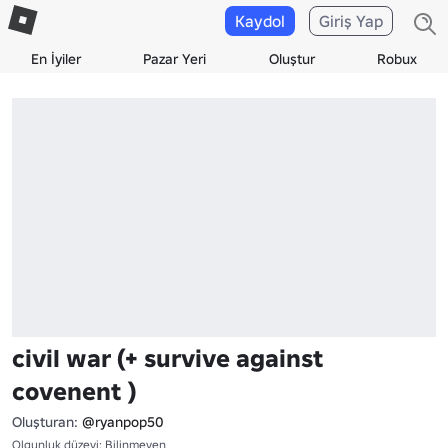
Kaydol
Giriş Yap
En İyiler
Pazar Yeri
Oluştur
Robux
civil war (+ survive against
covenent )
Oluşturan:
@ryanpop50
Olgunluk düzeyi: Bilinmeyen