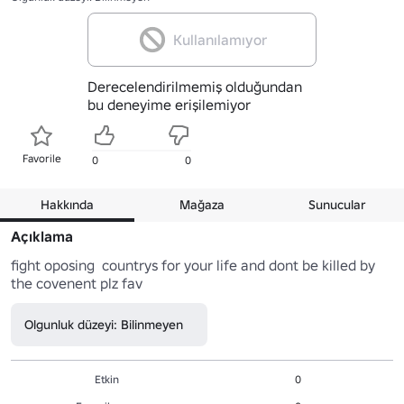
Kullanılamıyor
Derecelendirilmemiş olduğundan
bu deneyime erişilemiyor
Favorile
0
0
Hakkında
Mağaza
Sunucular
Açıklama
fight oposing  countrys for your life and dont be killed by 
the covenent plz fav
Olgunluk düzeyi: Bilinmeyen
Etkin
0