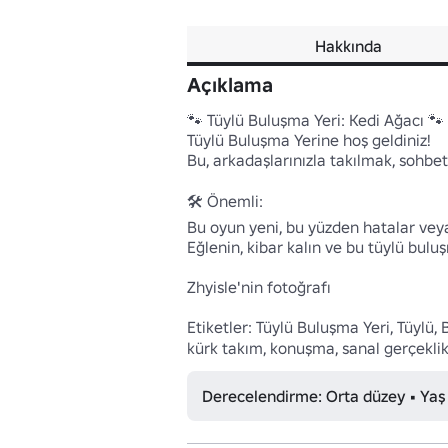
Hakkında
Açıklama
🐾 Tüylü Buluşma Yeri: Kedi Ağacı 🐾

Tüylü Buluşma Yerine hoş geldiniz!

Bu, arkadaşlarınızla takılmak, sohbe
🛠️ Önemli: 

Bu oyun yeni, bu yüzden hatalar veya b
Eğlenin, kibar kalın ve bu tüylü bulu
Zhyisle'nin fotoğrafı

Etiketler: Tüylü Buluşma Yeri, Tüylü, 
kürk takım, konuşma, sanal gerçeklik, for
Derecelendirme: Orta düzey • Yaş