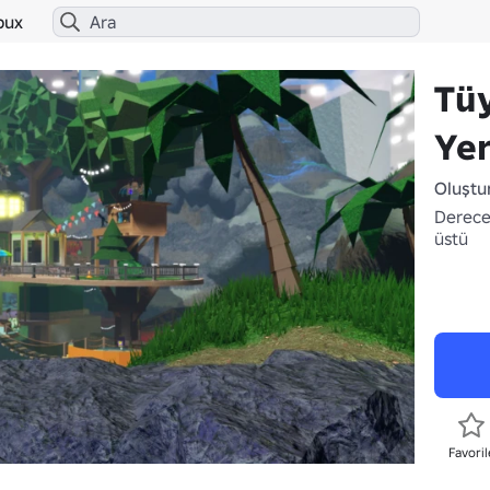
bux
Tü
Yer
Oluştu
Derece
üstü
Favoril