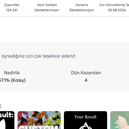
Ziyaretler
Sesli Sohbet
Kamera
Son Güncelleme Ta
124.2K+
Desteklenmiyor
Desteklenmiyor
05.08.2026
 oynadığınız için çok teşekkür ederiz!
Nadirlik
Dün Kazanılan
57.1% (Kolay)
4
: