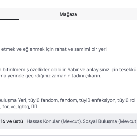
Mağaza
t etmek ve eğlenmek için rahat ve samimi bir yer!

itirilmemiş özellikler olabilir. Sabır ve anlayışınız için teşekkür
şma yerinde geçirdiğiniz zamanın tadını çıkarın.

Buluşma Yeri, tüylü fandom, fandom, tüylü enfeksiyon, tüylü rol o
, vc, lgbtq, 🏳️‍🌈 
 16 ve üstü
Hassas Konular (Mevcut), Sosyal Buluşma (Mevcut