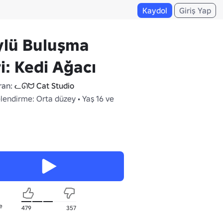
Kaydol
Giriş Yap
ylü Buluşma
i: Kedi Ağacı
ran:
ᓚᘏᗢ Cat Studio
lendirme: Orta düzey • Yaş 16 ve
e
479
357