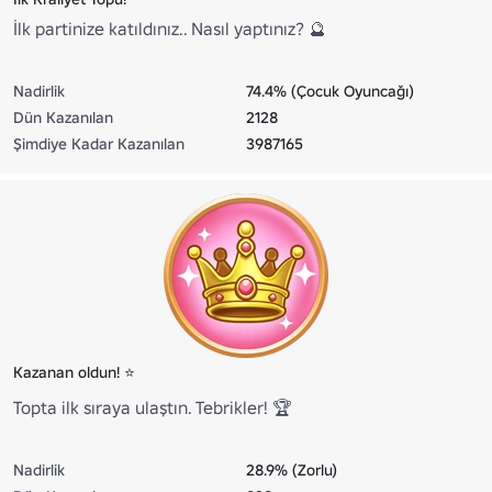
İlk partinize katıldınız.. Nasıl yaptınız? 🔮
Nadirlik
74.4% (Çocuk Oyuncağı)
Dün Kazanılan
2128
Şimdiye Kadar Kazanılan
3987165
Kazanan oldun! ⭐
Topta ilk sıraya ulaştın. Tebrikler! 🏆
Nadirlik
28.9% (Zorlu)