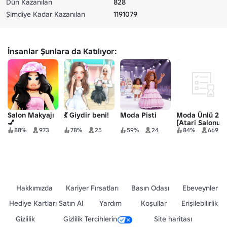
Dün Kazanılan
828
Şimdiye Kadar Kazanılan
1191079
İnsanlar Şunlara da Katılıyor:
Salon Makyajı
💃 Giydir beni!
Moda Pisti
Moda Ünlü 2
💅
[Atari Salonu]
88%
973
78%
25
59%
24
84%
669
Hakkımızda
Kariyer Fırsatları
Basın Odası
Ebeveynler
Hediye Kartları Satın Al
Yardım
Koşullar
Erişilebilirlik
Gizlilik
Gizlilik Tercihlerin
Site haritası