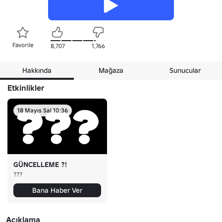
Favorile
8,707
1,766
Hakkında
Mağaza
Sunucular
Etkinlikler
18 Mayıs Sal 10:36
GÜNCELLEME ?!
???
Bana Haber Ver
Açıklama