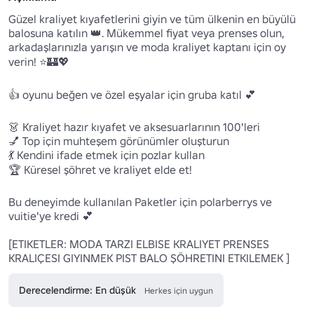
Güzel kraliyet kıyafetlerini giyin ve tüm ülkenin en büyülü 
balosuna katılın 👑. Mükemmel fiyat veya prenses olun, 
arkadaşlarınızla yarışın ve moda kraliyet kaptanı için oy 
verin! ⭐🏰💖

👍 oyunu beğen ve özel eşyalar için gruba katıl 💕

👗 Kraliyet hazır kıyafet ve aksesuarlarının 100'leri

💅 Top için muhteşem görünümler oluşturun

💃 Kendini ifade etmek için pozlar kullan

🏆 Küresel şöhret ve kraliyet elde et!

Bu deneyimde kullanılan Paketler için polarberrys ve 
vuitie'ye kredi 💕

[ETIKETLER: MODA TARZI ELBISE KRALIYET PRENSES 
KRALIÇESI GIYINMEK PIST BALO ŞÖHRETINI ETKILEMEK ]
Derecelendirme: En düşük
Herkes için uygun