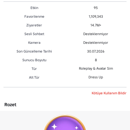
Etkin
95
Favorilenme
1,109,343
Ziyaretler
14.7M+
Sesli Sohbet
Desteklenmiyor
Kamera
Desteklenmiyor
Son Güncelleme Tarihi
30.07.2026
Sunucu Boyutu
8
Roleplay & Avatar Sim
Tür
Dress Up
Alt Tür
Kötüye Kullanım Bildir
Rozet