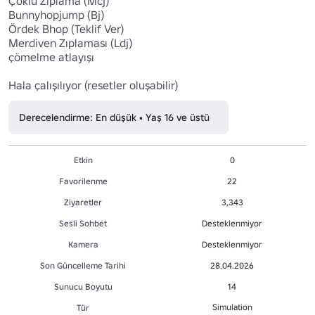
Çoklu Zıplama (Mcj)

Bunnyhopjump (Bj)

Ördek Bhop (Teklif Ver)

Merdiven Zıplaması (Ldj)

çömelme atlayışı

Hala çalışılıyor (resetler oluşabilir)
Derecelendirme: En düşük • Yaş 16 ve üstü
Etkin
0
Favorilenme
22
Ziyaretler
3,343
Sesli Sohbet
Desteklenmiyor
Kamera
Desteklenmiyor
Son Güncelleme Tarihi
28.04.2026
Sunucu Boyutu
14
Simulation
Tür