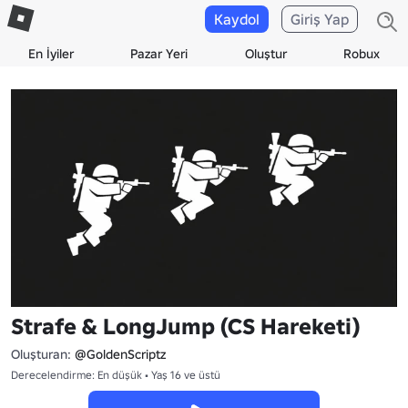
Kaydol
Giriş Yap
En İyiler
Pazar Yeri
Oluştur
Robux
Strafe & LongJump (CS Hareketi)
Oluşturan:
@GoldenScriptz
Derecelendirme: En düşük • Yaş 16 ve üstü