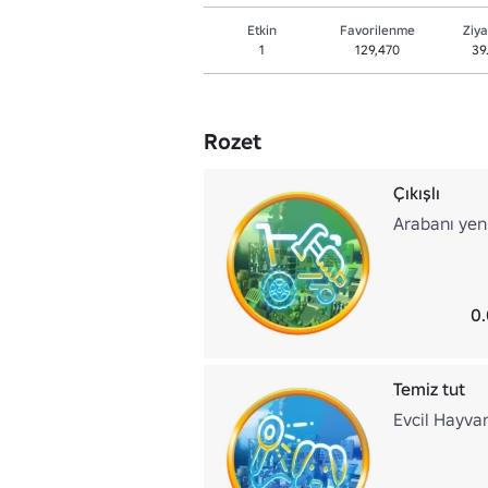
Etkin
Favorilenme
Ziya
1
129,470
39
Rozet
Çıkışlı
Arabanı yeni 
0.
Temiz tut
Evcil Hayva