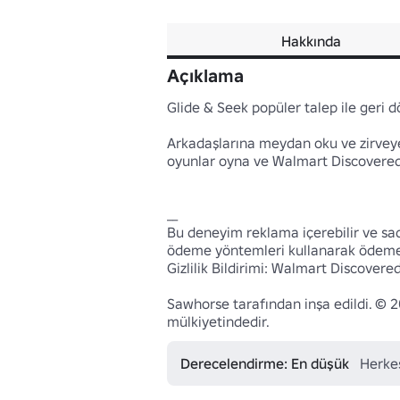
Hakkında
Açıklama
Glide & Seek popüler talep ile geri d
Arkadaşlarına meydan oku ve zirveye ki
oyunlar oyna ve Walmart Discovered'
__

Bu deneyim reklama içerebilir ve sade
ödeme yöntemleri kullanarak ödeme ger
Gizlilik Bildirimi: Walmart Discovered,
Sawhorse tarafından inşa edildi. © 202
mülkiyetindedir.
Derecelendirme: En düşük
Herkes