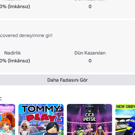
0% (İmkânsız)
0
covered deneyimine gir!
Nadirlik
Dün Kazanılan
0% (İmkânsız)
0
Daha Fazlasını Gör
: