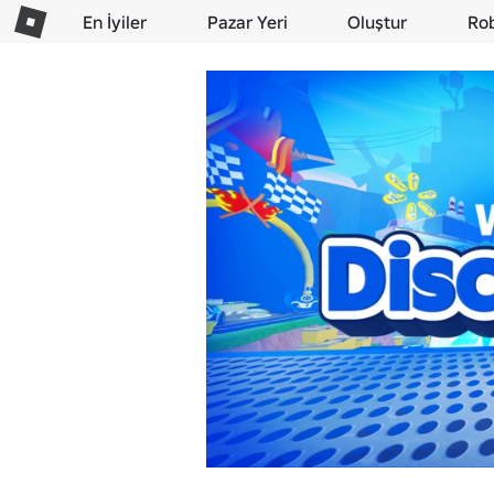
En İyiler
Pazar Yeri
Oluştur
Ro