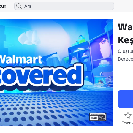
bux
Wa
Keş
Oluştu
Derece
Favoril