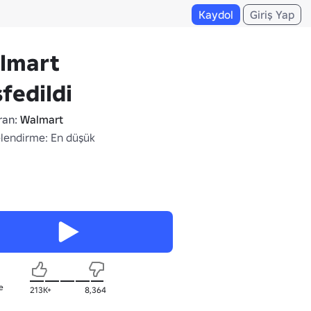
Kaydol
Giriş Yap
lmart
fedildi
ran:
Walmart
lendirme: En düşük
e
213K+
8,364