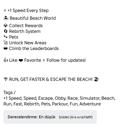
⚡ +1 Speed Every Step

🏝️ Beautiful Beach World

💎 Collect Rewards

🔄 Rebirth System

🐾 Pets

🚀 Unlock New Areas

👑 Climb the Leaderboards

👍 Like ❤️ Favorite ⭐ Follow for updates!

🌴 RUN, GET FASTER & ESCAPE THE BEACH! 🏖️

Tags / 

+1 Speed, Speed, Escape, Obby, Race, Simulator, Beach, 
Run, Fast, Rebirth, Pets, Parkour, Fun, Adventure
Derecelendirme: En düşük
Şiddet (Ara sıra/Hafif)