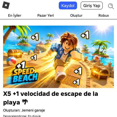
Kaydol
Giriş Yap
En İyiler
Pazar Yeri
Oluştur
Robux
X5 +1 velocidad de escape de la
playa 🌴
Oluşturan:
Jemeni garaje
Derecelendirme: En düşük