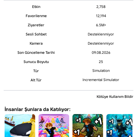
Etkin
2,758
Favorilenme
12,194
Ziyaretler
6.5M+
Sesli Sohbet
Desteklenmiyor
Kamera
Desteklenmiyor
Son Güncelleme Tarihi
09.08.2026
Sunucu Boyutu
25
Simulation
Tür
Incremental Simulator
Alt Tür
Kötüye Kullanım Bildir
İnsanlar Şunlara da Katılıyor: