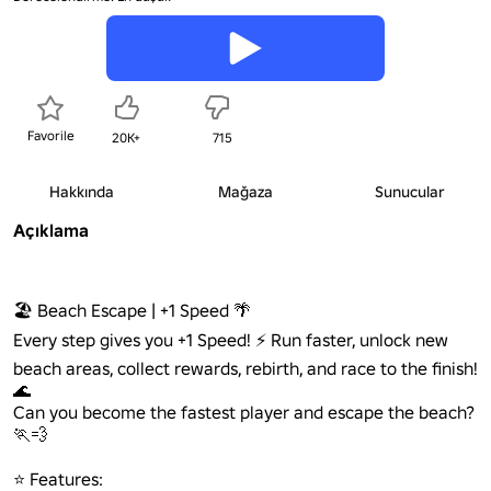
Favorile
20K+
715
Hakkında
Mağaza
Sunucular
Açıklama
🏖️ Beach Escape | +1 Speed 🌴

Every step gives you +1 Speed! ⚡ Run faster, unlock new 
beach areas, collect rewards, rebirth, and race to the finish! 
🌊

Can you become the fastest player and escape the beach? 
🏃💨

⭐ Features:
