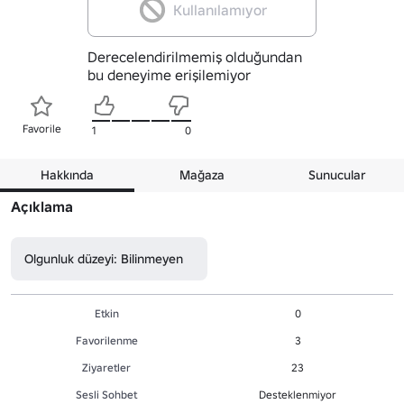
Kullanılamıyor
Derecelendirilmemiş olduğundan
bu deneyime erişilemiyor
Favorile
1
0
Hakkında
Mağaza
Sunucular
Açıklama
Olgunluk düzeyi: Bilinmeyen
Etkin
0
Favorilenme
3
Ziyaretler
23
Sesli Sohbet
Desteklenmiyor