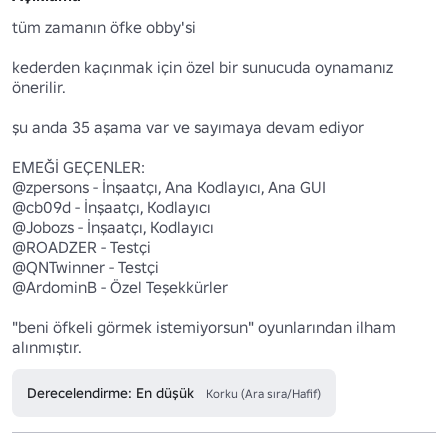
tüm zamanın öfke obby'si

kederden kaçınmak için özel bir sunucuda oynamanız 
önerilir.

şu anda 35 aşama var ve sayımaya devam ediyor

EMEĞİ GEÇENLER: 

@zpersons - İnşaatçı, Ana Kodlayıcı, Ana GUI

@cb09d - İnşaatçı, Kodlayıcı

@Jobozs - İnşaatçı, Kodlayıcı

@ROADZER - Testçi

@QNTwinner - Testçi

@ArdominB - Özel Teşekkürler

"beni öfkeli görmek istemiyorsun" oyunlarından ilham 
alınmıştır.
Derecelendirme: En düşük
Korku (Ara sıra/Hafif)