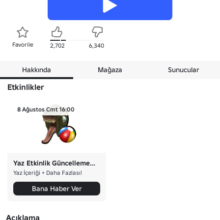
Favorile
2,702
6,340
Hakkında
Mağaza
Sunucular
Etkinlikler
8 Ağustos Cmt 16:00
Yaz Etkinlik Güncellemesi 🏖️
Yaz İçeriği + Daha Fazlası!
Bana Haber Ver
Açıklama