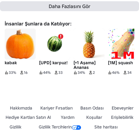
Daha Fazlasını Gör
İnsanlar Şunlara da Katılıyor:
kabak
[UPD] karpuz!
[+1 Aşama]
[1M] squash
Ananas
33%
16
44%
33
34%
2
46%
34
Hakkımızda
Kariyer Fırsatları
Basın Odası
Ebeveynler
Hediye Kartları Satın Al
Yardım
Koşullar
Erişilebilirlik
Gizlilik
Gizlilik Tercihlerin
Site haritası