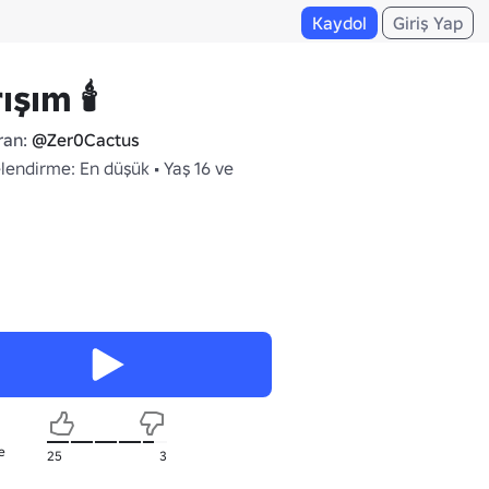
Kaydol
Giriş Yap
şım 🕯️
ran:
@Zer0Cactus
lendirme: En düşük • Yaş 16 ve
e
25
3