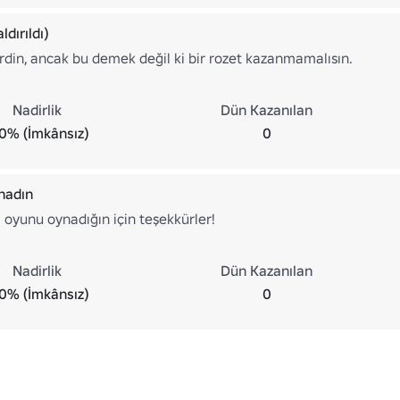
dırıldı)
erdin, ancak bu demek değil ki bir rozet kazanmamalısın.
Nadirlik
Dün Kazanılan
0% (İmkânsız)
0
nadın
ı oyunu oynadığın için teşekkürler!
Nadirlik
Dün Kazanılan
0% (İmkânsız)
0