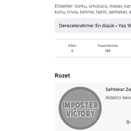
Etiketler: korku, ürkütücü, mezar, kart
konu, trivia, kelime, taklit, sahtekar,
Derecelendirme: En düşük • Yaş 1
Etkin
Favorilenme
0
189
Rozet
Sahtekar Za
Aldatıcı bec
0.