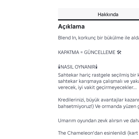
Hakkında
Açıklama
Blend In, korkunç bir bükülme ile alda
KAPATMA = GÜNCELLEME 🛠

🕯️NASIL OYNANIR🕯️

Sahtekar hariç rastgele seçilmiş bir 
sahtekar karışmaya çalışmalı ve yak
verecek, iyi vakit geçirmeyecekler...

Kredilerinizi, büyük avantajlar kaz
bahsetmiyoruz!) Ve ormanda yüzen gö
Umarım oyundan zevk alırsın ve daha
The Chameleon'dan esinlenildi (kart 