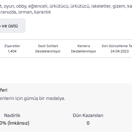
, oyun, obby, eğlenceli, ürkütücü, ürkütücü, iskeletler, gizem, kapı
 aranızda, orman, karanlık
6 ve üstü
Ziyaretler
Sesli Sohbet
Kamera
Son Güncelleme Ta
1,404
Desteklenmiyor
Desteklenmiyor
24.04.2023
feri
erilerin için gümüş bir madalya.
Nadirlik
Dün Kazanılan
0% (İmkânsız)
0