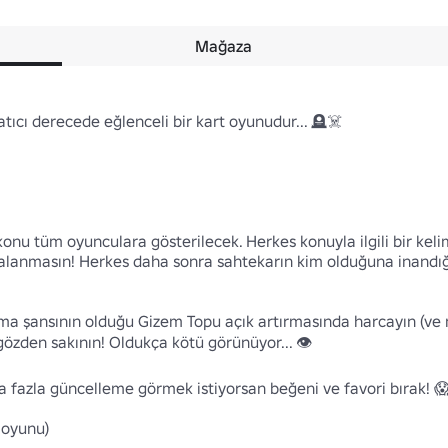
Mağaza
tıcı derecede eğlenceli bir kart oyunudur... 🪦☠️

konu tüm oyunculara gösterilecek. Herkes konuyla ilgili bir keli
alanmasın! Herkes daha sonra sahtekarın kim olduğuna inandığı
anma şansının olduğu Gizem Topu açık artırmasında harcayın (
zden sakının! Oldukça kötü görünüyor... 👁️

 fazla güncelleme görmek istiyorsan beğeni ve favori bırak! 😱
oyunu)
