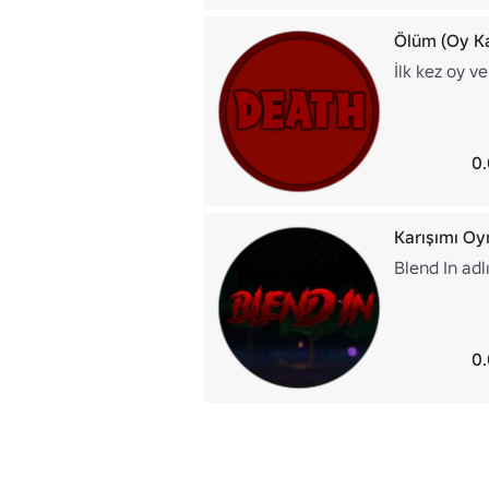
Ölüm (Oy Kal
İlk kez oy v
0.
Karışımı Oy
Blend In adl
0.