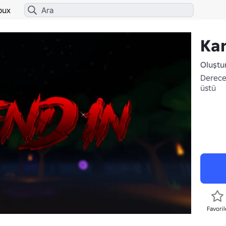
bux
Karı
Oluştu
Derece
üstü
Favoril