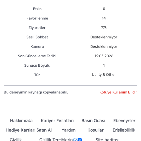
Etkin
0
Favorilenme
14
Ziyaretler
776
Sesli Sohbet
Desteklenmiyor
Kamera
Desteklenmiyor
Son Güncelleme Tarihi
19.05.2026
Sunucu Boyutu
1
Utility & Other
Tür
Bu deneyimin kaynağı kopyalanabilir.
Kötüye Kullanım Bildir
Hakkımızda
Kariyer Fırsatları
Basın Odası
Ebeveynler
Hediye Kartları Satın Al
Yardım
Koşullar
Erişilebilirlik
Gizlilik
Gizlilik Tercihlerin
Site haritası