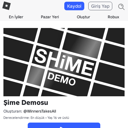
Kaydol
Giriş Yap
En İyiler
Pazar Yeri
Oluştur
Robux
Şime Demosu
Oluşturan:
@WinnersTakesAll
Derecelendirme: En düşük • Yaş 16 ve üstü