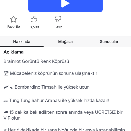
Favorile
3,600
412
Hakkında
Mağaza
Sunucular
Açıklama
Brainrot Görüntü Renk Köprüsü

🏆 Mücadeleniz köprünün sonuna ulaşmaktır!

🛩️🐊 Bombardino Timsah ile yüksek uçun!

🚗 Tung Tung Sahur Arabası ile yüksek hızda kazan!

👑 15 dakika bekledikten sonra anında veya ÜCRETSİZ bir 
VIP olun!

⭐ Her 6 dakikada bir şans bloğunda bir eşya kazanabilirsin
