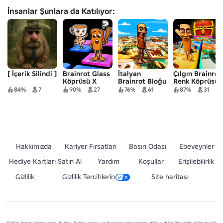
İnsanlar Şunlara da Katılıyor:
[ İçerik Silindi ]
Brainrot Glass
İtalyan
Çılgın Brainrot
Köprüsü X
Brainrot Bloğu
Renk Köprüsü
84%
7
90%
27
76%
61
87%
31
Hakkımızda
Kariyer Fırsatları
Basın Odası
Ebeveynler
Hediye Kartları Satın Al
Yardım
Koşullar
Erişilebilirlik
Gizlilik
Gizlilik Tercihlerin
Site haritası
©2026 Roblox Corporation. Roblox, Roblox logosu ve Powering Imagination; ABD ve diğer ülkelerde bizim tescilli