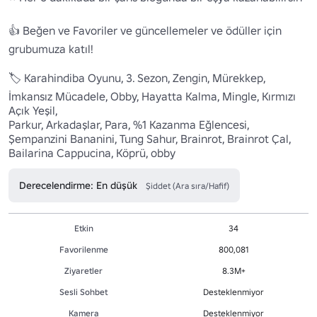
👍 Beğen ve Favoriler ve güncellemeler ve ödüller için 
grubumuza katıl!

🏷️ Karahindiba Oyunu, 3. Sezon, Zengin, Mürekkep, 
İmkansız Mücadele, Obby, Hayatta Kalma, Mingle, Kırmızı 
Açık Yeşil,

Parkur, Arkadaşlar, Para, %1 Kazanma Eğlencesi, 
Şempanzini Bananini, Tung Sahur, Brainrot, Brainrot Çal, 
Bailarina Cappucina, Köprü, obby
Derecelendirme: En düşük
Şiddet (Ara sıra/Hafif)
Etkin
34
Favorilenme
800,081
Ziyaretler
8.3M+
Sesli Sohbet
Desteklenmiyor
Kamera
Desteklenmiyor