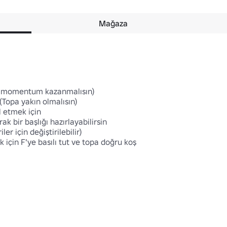
Mağaza
p momentum kazanmalısın)

(Topa yakın olmalısın)

l etmek için

rak bir başlığı hazırlayabilirsin

r için değiştirilebilir)

çin F'ye basılı tut ve topa doğru koş
