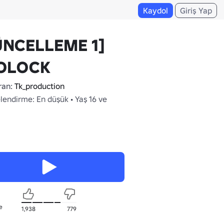
Kaydol
Giriş Yap
ÜNCELLEME 1]
OLOCK
ran:
Tk_production
lendirme: En düşük • Yaş 16 ve
e
1,938
779