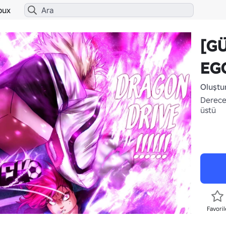
bux
[G
EG
Oluştu
Derece
üstü
Favoril