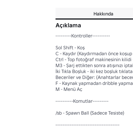
Hakkında
Açıklama
---------Kontroller----------

Sol Shift - Koş

C - Kaydır (Kaydırmadan önce koşu
Ctrl - Top fotoğraf makinesinin kilidi 
M3 - Şarj ettikten sonra atışınızı ipta
İki Tıkla Boşluk - iki kez boşluk tıklata
Beceriler ve Diğer: (Anahtarlar becerile
F - Kaynak yapmadan dribble yapmak i
M - Menü Aç

----------Komutlar---------

/sb - Spawn Ball (Sadece Tesiste)

------------------------------------
