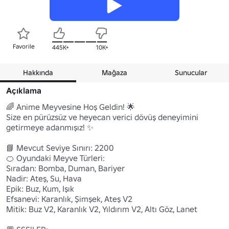
Favorile
445K+
10K+
Hakkında
Mağaza
Sunucular
Açıklama
🌈 Anime Meyvesine Hoş Geldin! 🌟

Size en pürüzsüz ve heyecan verici dövüş deneyimini 
getirmeye adanmışız! ✨

📘 Mevcut Seviye Sınırı: 2200

🍊 Oyundaki Meyve Türleri:

Sıradan: Bomba, Duman, Bariyer

Nadir: Ateş, Su, Hava

Epik: Buz, Kum, Işık

Efsanevi: Karanlık, Şimşek, Ateş V2

Mitik: Buz V2, Karanlık V2, Yıldırım V2, Altı Göz, Lanet
