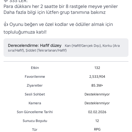
💬 SSS'LER:

Para dükkanı her 2 saatte bir 8 rastgele meyve yeniler

Daha fazla bilgi için lütfen grup tanımına bakınız

👍 Oyunu beğen ve özel kodlar ve ödüller almak için 
topluluğumuza katıl!
Derecelendirme: Hafif düzey
Kan (Hafif/Gerçek Dışı), Korku (Ara
sıra/Hafif), Şiddet (Tekrarlanan/Hafif)
Etkin
132
Favorilenme
2,533,904
Ziyaretler
85.3M+
Sesli Sohbet
Desteklenmiyor
Kamera
Desteklenmiyor
Son Güncelleme Tarihi
02.02.2026
Sunucu Boyutu
12
RPG
Tür