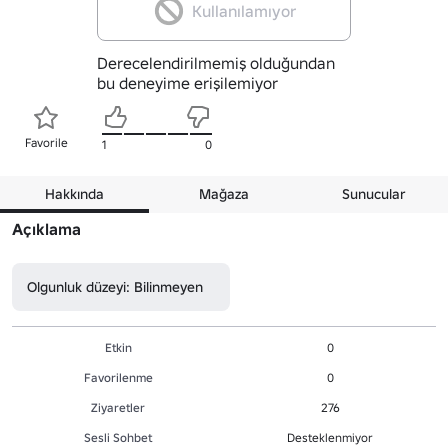
Kullanılamıyor
Derecelendirilmemiş olduğundan
bu deneyime erişilemiyor
Favorile
1
0
Hakkında
Mağaza
Sunucular
Açıklama
Olgunluk düzeyi: Bilinmeyen
Etkin
0
Favorilenme
0
Ziyaretler
276
Sesli Sohbet
Desteklenmiyor