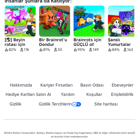
İnsanlar Şunlara da Katılıyor:
[🌎] Beyin
Bir Brainrot'u
Brainrots için
Şanslı
rotası için
Dondur
GÜÇLÜ ol!
Yumurtalar
yoldan geçin
için
82%
176
81%
50
95%
149
84%
163
🚗
Tsunami'den
Kaçış
Hakkımızda
Kariyer Fırsatları
Basın Odası
Ebeveynler
Hediye Kartları Satın Al
Yardım
Koşullar
Erişilebilirlik
Gizlilik
Gizlilik Tercihlerin
Site haritası
©2026 Roblox Corporation. Roblox, Roblox logosu ve Powering Imagination; ABD ve diğer ülkelerde bizim tescilli
ve tescilsiz ticari markalarımızdır.