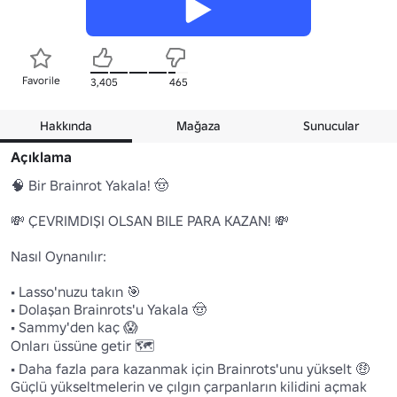
Favorile
3,405
465
Hakkında
Mağaza
Sunucular
Açıklama
🧠 Bir Brainrot Yakala! 🤠

💸 ÇEVRIMDIŞI OLSAN BILE PARA KAZAN! 💸

Nasıl Oynanılır:

• Lasso'nuzu takın 🎯

• Dolaşan Brainrots'u Yakala 🤠

• Sammy'den kaç 😱

Onları üssüne getir 🗺️

• Daha fazla para kazanmak için Brainrots'unu yükselt 🤑

Güçlü yükseltmelerin ve çılgın çarpanların kilidini açmak 