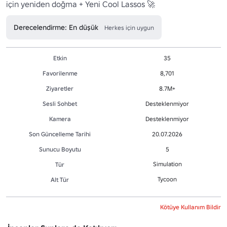
için yeniden doğma + Yeni Cool Lassos 🚀
Derecelendirme: En düşük
Herkes için uygun
Etkin
35
Favorilenme
8,701
Ziyaretler
8.7M+
Sesli Sohbet
Desteklenmiyor
Kamera
Desteklenmiyor
Son Güncelleme Tarihi
20.07.2026
Sunucu Boyutu
5
Simulation
Tür
Tycoon
Alt Tür
Kötüye Kullanım Bildir