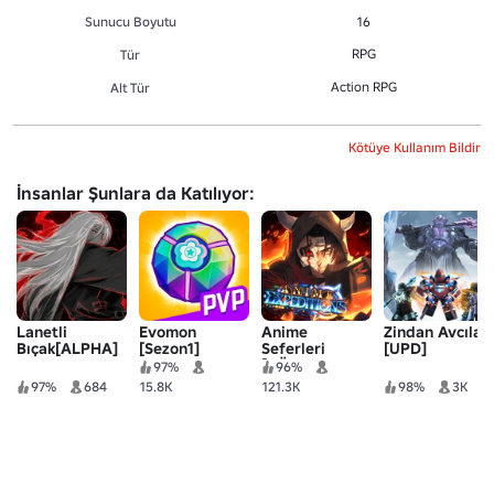
Sunucu Boyutu
16
RPG
Tür
Action RPG
Alt Tür
Kötüye Kullanım Bildir
İnsanlar Şunlara da Katılıyor:
Lanetli
Evomon
Anime
Zindan Avcıları
Bıçak[ALPHA]
[Sezon1]
Seferleri
[UPD]
[GÜNCELLEME
97%
96%
😈]
97%
684
15.8K
121.3K
98%
3K