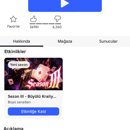
Favorile
369K+
6,260
Hakkında
Mağaza
Sunucular
Etkinlikler
Yeni sezon
Sezon III - Büyülü Kraliyet
Büyü sanatları
Etkinliğe Katıl
Açıklama