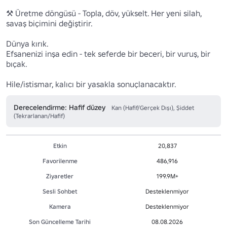
⚒️ Üretme döngüsü - Topla, döv, yükselt. Her yeni silah, 
savaş biçimini değiştirir. 

Dünya kırık.

Efsanenizi inşa edin - tek seferde bir beceri, bir vuruş, bir 
bıçak.

Hile/istismar, kalıcı bir yasakla sonuçlanacaktır. 
Derecelendirme: Hafif düzey
Kan (Hafif/Gerçek Dışı), Şiddet
(Tekrarlanan/Hafif)
Etkin
20,837
Favorilenme
486,916
Ziyaretler
199.9M+
Sesli Sohbet
Desteklenmiyor
Kamera
Desteklenmiyor
Son Güncelleme Tarihi
08.08.2026