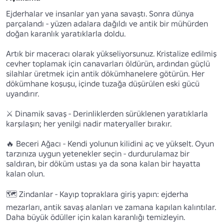
Ejderhalar ve insanlar yan yana savaştı. Sonra dünya 
parçalandı - yüzen adalara dağıldı ve antik bir mühürden 
doğan karanlık yaratıklarla doldu.

Artık bir maceracı olarak yükseliyorsunuz. Kristalize edilmiş 
cevher toplamak için canavarları öldürün, ardından güçlü 
silahlar üretmek için antik dökümhanelere götürün. Her 
dökümhane koşuşu, içinde tuzağa düşürülen eski gücü 
uyandırır.

⚔️ Dinamik savaş - Derinliklerden sürüklenen yaratıklarla 
karşılaşın; her yenilgi nadir materyaller bırakır.

🔥 Beceri Ağacı - Kendi yolunun kilidini aç ve yükselt. Oyun 
tarzınıza uygun yetenekler seçin - durdurulamaz bir 
saldıran, bir döküm ustası ya da sona kalan bir hayatta 
kalan olun.

🗺️ Zindanlar - Kayıp topraklara giriş yapın: ejderha 
mezarları, antik savaş alanları ve zamana kapılan kalıntılar. 
Daha büyük ödüller için kalan karanlığı temizleyin.
