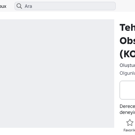
bux
Te
Ob
(K
Oluştu
Olgunl
Derece
deneyi
Favoril