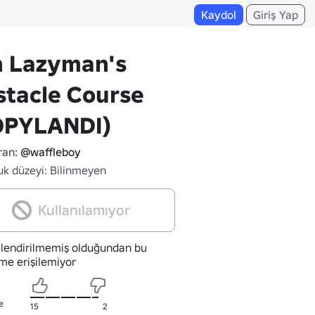
Kaydol
Giriş Yap
h Lazyman's
stacle Course
OPYLANDI)
ran:
@waffleboy
uk düzeyi: Bilinmeyen
Kullanılamıyor
lendirilmemiş olduğundan bu
me erişilemiyor
e
15
2