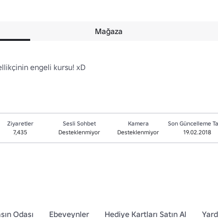
Mağaza
llikçinin engeli kursu! xD
Ziyaretler
Sesli Sohbet
Kamera
Son Güncelleme Ta
7,435
Desteklenmiyor
Desteklenmiyor
19.02.2018
sın Odası
Ebeveynler
Hediye Kartları Satın Al
Yar