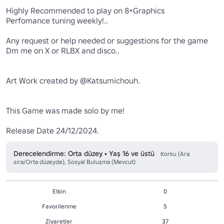
Highly Recommended to play on 8+Graphics 

Perfomance tuning weekly!..

Any request or help needed or suggestions for the game 

Dm me on X or RLBX and disco..

Art Work created by @Katsumichouh.

This Game was made solo by me!

Release Date 24/12/2024.
Derecelendirme: Orta düzey • Yaş 16 ve üstü
Korku (Ara
sıra/Orta düzeyde), Sosyal Buluşma (Mevcut)
Etkin
0
Favorilenme
5
Ziyaretler
37