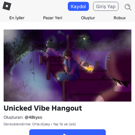
Kaydol
Giriş Yap
En İyiler
Pazar Yeri
Oluştur
Robux
Unicked Vibe Hangout
Oluşturan:
@48kyso
Derecelendirme: Orta düzey • Yaş 16 ve üstü