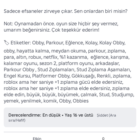
Sadece efsaneler zirveye çıkar. Sen onlardan biri misin?

Not: Oynamadan önce. oyun size hiçbir şey vermez, 
umarım beğenirsiniz. Çok teşekkür ederim!

🏷️ Etiketler: Obby, Parkour, Eğlence, Kolay, Kolay Obby, 
obby, hayatta kalma, meydan okuma, parkour, zıplama, 
para, altın, robux, netflix, %1 kazanma,  eğlence, karışma, 
kalamar oyunu, sezon 2, platform oyunu, arkadaşlar, 
Parkour Obby , Stud Zıplamaları, Stud Zıplama Aşamaları, 
Engel Kursu, Platformer Obby, Gökkuşağı, Renkli, zıplama, 
roblox ama her saniye +1 zıplama gücü elde edersiniz, 
roblox ama her saniye +1 zıplama elde edersiniz, zıplama 
elde edin, büyük, büyük, büyümek, çalmak, Stud, Studjump, 
yemek, yenilmek, komik, Obby, Obbies 
Derecelendirme: En düşük • Yaş 16 ve üstü
Şiddet (Ara
sıra/Hafif)
Etkin
0