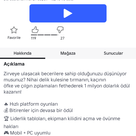
Favorile
119
27
Hakkında
Mağaza
Sunucular
Açıklama
Zirveye ulaşacak becerilere sahip olduğunuzu düşünüyor 
musunuz? Nihai delik kulesine tırmanın, kaçının 

öfke ve çılgın zıplamaları fethederek 1 milyon dolarlık ödül 
kazanın!

🔥 Hızlı platform oyunları 

💰 Bitirenler için devasa bir ödül 

🏆 Liderlik tabloları, ekipman kilidini açma ve övünme 
hakları 

🎮 Mobil + PC uyumlu 
