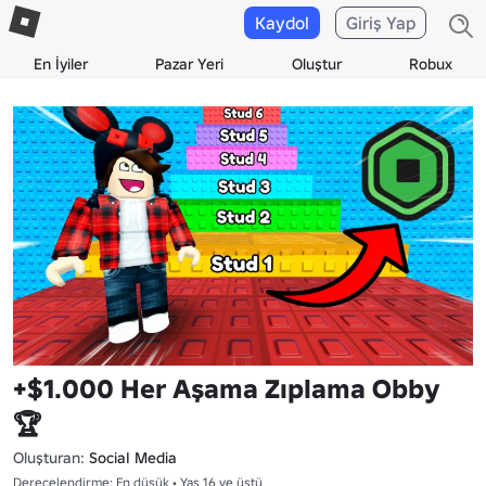
Kaydol
Giriş Yap
En İyiler
Pazar Yeri
Oluştur
Robux
+$1.000 Her Aşama Zıplama Obby
🏆
Oluşturan:
SociaI Media
Derecelendirme: En düşük • Yaş 16 ve üstü