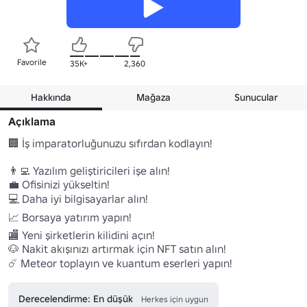
Favorile
35K+
2,360
Hakkında
Mağaza
Sunucular
Açıklama
🏢 İş imparatorluğunuzu sıfırdan kodlayın!

👨‍💻 Yazılım geliştiricileri işe alın! 

💼 Ofisinizi yükseltin!

💻 Daha iyi bilgisayarlar alın!

📈 Borsaya yatırım yapın!

🏬 Yeni şirketlerin kilidini açın!

🐶 Nakit akışınızı artırmak için NFT satın alın! 

☄️ Meteor toplayın ve kuantum eserleri yapın!
Derecelendirme: En düşük
Herkes için uygun