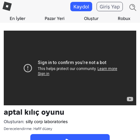
Kaydol
Giriş Yap
En İyiler
Pazar Yeri
Oluştur
Robux
aptal kılıç oyunu
Oluşturan:
silly corp laboratories
Derecelendirme: Hafif düzey