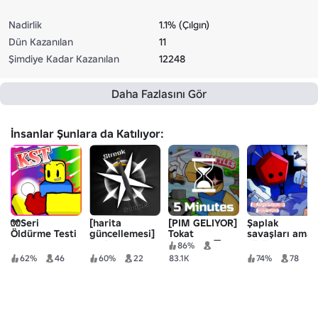
Nadirlik
1.1% (Çılgın)
Dün Kazanılan
11
Şimdiye Kadar Kazanılan
12248
Daha Fazlasını Gör
İnsanlar Şunlara da Katılıyor:
🧤Seri
[harita
[PIM GELIYOR]
Şaplak
Öldürme Testi
güncellemesi]
Tokat
savaşları ama
Seri Kılıçları
Savaşları👏
kötü
86%
62%
46
60%
22
83.1K
74%
78