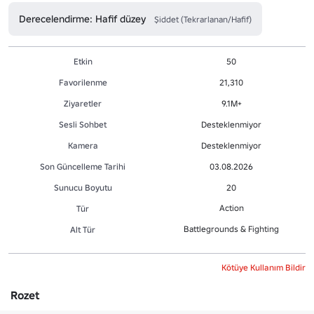
Derecelendirme: Hafif düzey
Şiddet (Tekrarlanan/Hafif)
Etkin
50
Favorilenme
21,310
Ziyaretler
9.1M+
Sesli Sohbet
Desteklenmiyor
Kamera
Desteklenmiyor
Son Güncelleme Tarihi
03.08.2026
Sunucu Boyutu
20
Action
Tür
Battlegrounds & Fighting
Alt Tür
Kötüye Kullanım Bildir
Rozet