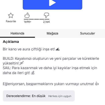
Favorile
169K+
2,164
Hakkında
Mağaza
Sunucular
Açıklama
Bir kano ve aura çiftliği inşa et! 🌊

BUILD: Kayakınızı oluşturun ve yeni parçalar ve küreklerle 
yükseltin! 🛶

SAIL: Para kazanmak ve daha iyi kayıklar inşa etmek için 
daha da ileri git! 💰

Eğleniyorsan, başparmaklarını yukarı vurmayı unutma! 👍
Derecelendirme: En düşük
Herkes için uygun