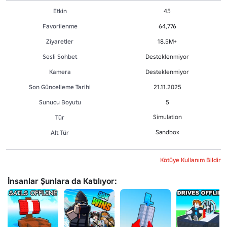
Etkin
45
Favorilenme
64,776
Ziyaretler
18.5M+
Sesli Sohbet
Desteklenmiyor
Kamera
Desteklenmiyor
Son Güncelleme Tarihi
21.11.2025
Sunucu Boyutu
5
Simulation
Tür
Sandbox
Alt Tür
Kötüye Kullanım Bildir
İnsanlar Şunlara da Katılıyor: