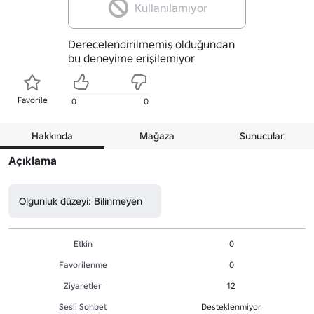
Kullanılamıyor
Derecelendirilmemiş olduğundan
bu deneyime erişilemiyor
Favorile
0
0
Hakkında
Mağaza
Sunucular
Açıklama
Olgunluk düzeyi: Bilinmeyen
Etkin
0
Favorilenme
0
Ziyaretler
12
Sesli Sohbet
Desteklenmiyor