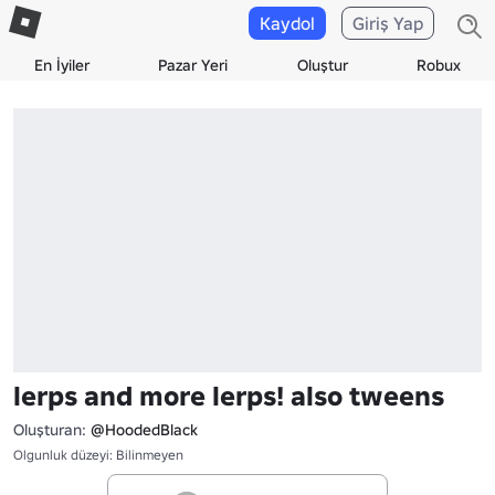
Kaydol
Giriş Yap
En İyiler
Pazar Yeri
Oluştur
Robux
lerps and more lerps! also tweens
Oluşturan:
@HoodedBlack
Olgunluk düzeyi: Bilinmeyen