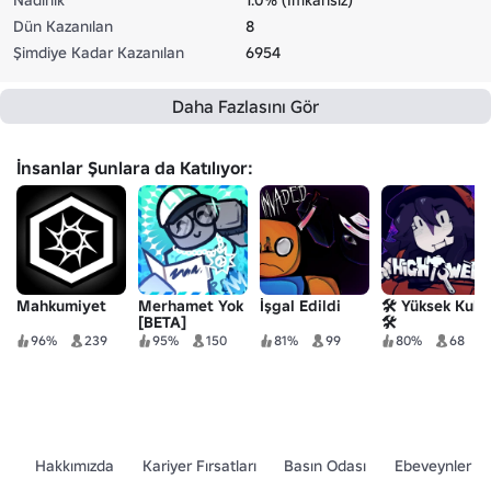
Dün Kazanılan
8
Şimdiye Kadar Kazanılan
6954
Daha Fazlasını Gör
İnsanlar Şunlara da Katılıyor:
Mahkumiyet
Merhamet Yok
İşgal Edildi
🛠️ Yüksek Kule
[BETA]
🛠️
96%
239
95%
150
81%
99
80%
68
Hakkımızda
Kariyer Fırsatları
Basın Odası
Ebeveynler