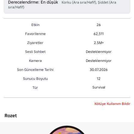
Derecelendirme: En düşük
Korku (Ara sıra/Hafif), Şiddet (Ara
sıra/Hafif)
Etkin
26
Favorilenme
62,511
Ziyaretler
2.5M+
Sesli Sohbet
Desteklenmiyor
Kamera
Desteklenmiyor
Son Güncelleme Tarihi
30.07.2026
Sunucu Boyutu
12
Survival
Tür
Kötüye Kullanım Bildir
Rozet