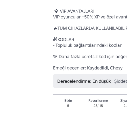
 💎 VIP AVANTAJLARI: 

VIP oyuncular +50% XP ve özel avanta
🔥TÜM CİHAZLARDA KULLANILABILIR
🎁KODLAR 

- Topluluk bağlantılarındaki kodlar

💛 Daha fazla ücretsiz kod için beğen,
Emeği geçenler: Kaydedildi, Chesy
Derecelendirme: En düşük
Şiddet
Etkin
Favorilenme
Ziya
5
28,115
2