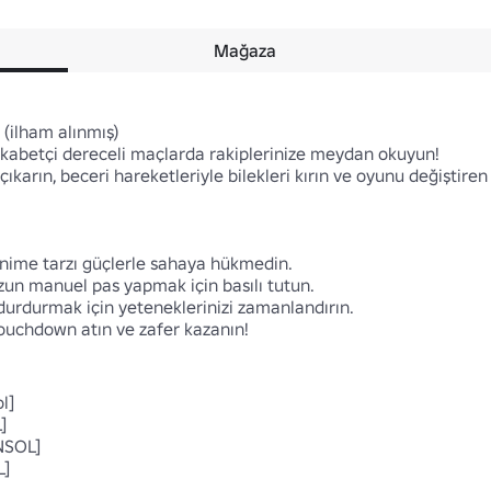
Mağaza
ilham alınmış) 

ekabetçi dereceli maçlarda rakiplerinize meydan okuyun!

ıkarın, beceri hareketleriyle bilekleri kırın ve oyunu değiştiren 
nime tarzı güçlerle sahaya hükmedin.

zun manuel pas yapmak için basılı tutun.

durdurmak için yeteneklerinizi zamanlandırın.

ouchdown atın ve zafer kazanın!

l]



SOL]

 
