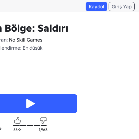
Kaydol
Giriş Yap
 Bölge: Saldırı
ran:
No Skill Games
lendirme: En düşük
e
66K+
1,968