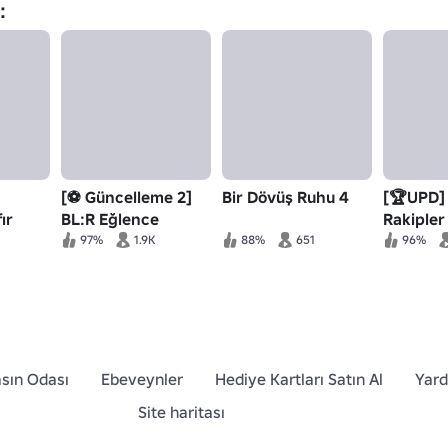
:
[⚽ Güncelleme 2]
Bir Dövüş Ruhu 4
[🏆UPD] 
ır
BL:R Eğlence
Rakipler
97%
1.9K
88%
651
96%
sın Odası
Ebeveynler
Hediye Kartları Satın Al
Yar
Site haritası