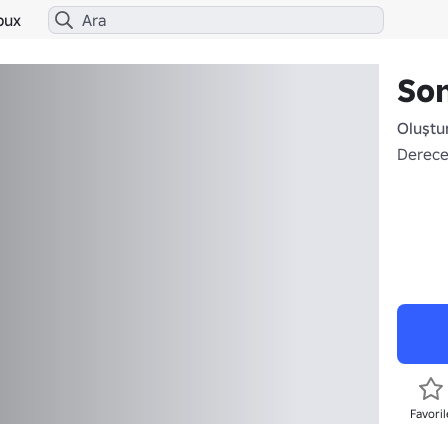
bux
Son
Oluştu
Derece
Favoril