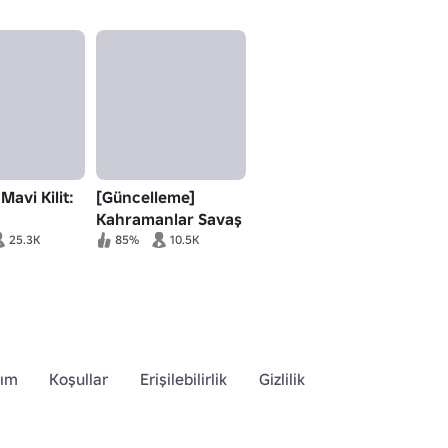
Mavi Kilit:
[Güncelleme]
Kahramanlar Savaş
Alanları
25.3K
85%
10.5K
dım
Koşullar
Erişilebilirlik
Gizlilik