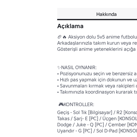
Hakkında
Açıklama
🏈🔥 Aksiyon dolu 5v5 anime futbolu (
Arkadaşlarınızla takım kurun veya r
Gösterişli anime yeteneklerini açığa ç
✨NASIL OYNANIR:

• Pozisyonunuzu seçin ve benzersiz a
• Hızlı pas yapmak için dokunun ve u
• Savunmaları kırmak veya rakipleri 
• Takımınızla koordinasyon kurarak t
 🎮KONTROLLER:

Geçiş - Sol Tık [Bilgisayar] / R2 [Konso
Takas / Şarj- E [PC] / Üçgen [KONSOL]
Dodge / Juke - Q [PC] / Çember [KON
Uyandır - G [PC] / Sol D-Pad [KONSOL]