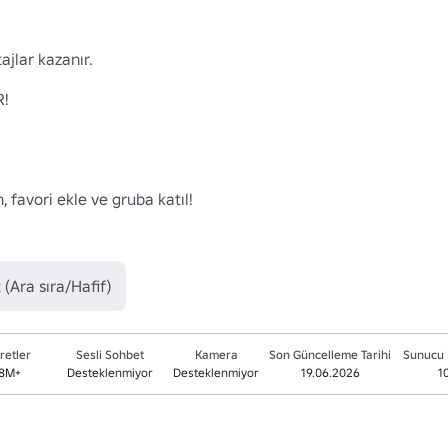
jlar kazanır.

!

 favori ekle ve gruba katıl! 

 (Ara sıra/Hafif)
retler
Sesli Sohbet
Kamera
Son Güncelleme Tarihi
Sunucu 
.8M+
Desteklenmiyor
Desteklenmiyor
19.06.2026
1