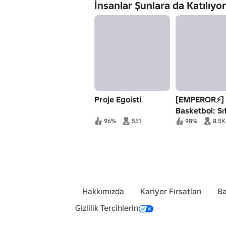
İnsanlar Şunlara da Katılıyor
Proje Egoisti
[EMPEROR⚡]
Basketbol: Sıf
96%
551
98%
8.5K
Hakkımızda
Kariyer Fırsatları
Ba
Gizlilik Tercihlerin