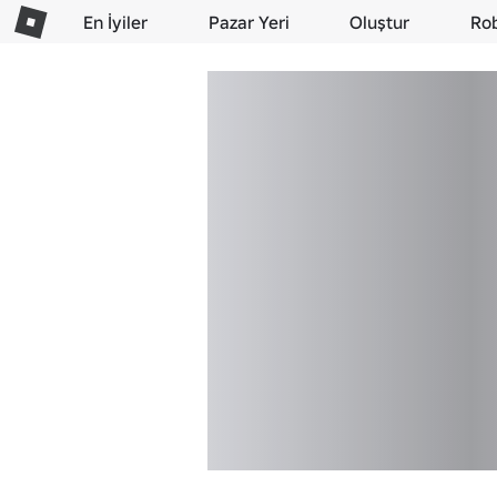
En İyiler
Pazar Yeri
Oluştur
Ro