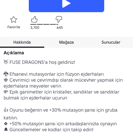
Favorile
3,700
645
Hakkında
Mağaza
Sunucular
Açıklama
👋 FUSE DRAGONS'a hoş geldiniz!

🐉 Efsanevi mutasyonlar için füzyon ejderhaları 

🍓 Çevrimiçi ve çevrimdışı olarak mücevher yapmak için 
ejderhalara meyveler verin 

💸 Epik ganimetler için kristaller, sandıklar ve sandıklar 
bulmak için ejderhalar uçurun 

👍 Oyunu beğenin ve +30% mutasyon şansı için gruba 
katılın.

🍀 +50% mutasyon şansı için arkadaşlarınızla oynayın 

🔔 Güncellemeler ve kodlar için takip edin! 