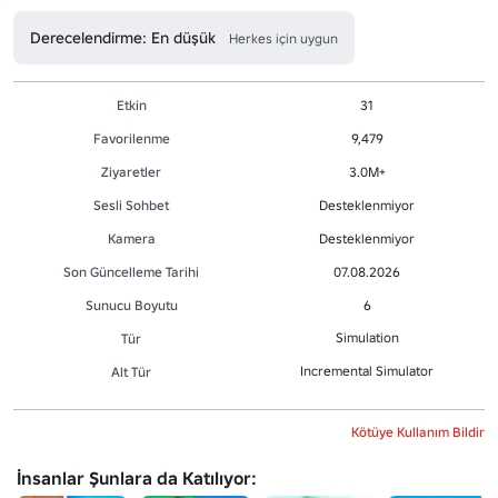
Derecelendirme: En düşük
Herkes için uygun
Etkin
31
Favorilenme
9,479
Ziyaretler
3.0M+
Sesli Sohbet
Desteklenmiyor
Kamera
Desteklenmiyor
Son Güncelleme Tarihi
07.08.2026
Sunucu Boyutu
6
Simulation
Tür
Incremental Simulator
Alt Tür
Kötüye Kullanım Bildir
İnsanlar Şunlara da Katılıyor: