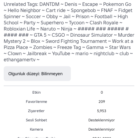
Unrelated Tags: DANTDM ~ Denis ~ Escape ~ Pokemon Go 
~ Hello Neighbor ~ Cart ride ~ Spongebob ~ FNAF ~ Fidget 
Spinner ~ Soccer ~ Obby ~ Jail ~ Prison ~ Football ~ High 
School ~ Party ~ Superhero ~ Tycoon ~ Clash Royale ~ 
Robloxian Life ~ Naruto ~ Ninja ~ ##### ### ##### # 
#### ### ~ GTA 5 ~ CSGO ~ Dinosaur Simulator ~ Murder 
Mystery 2 ~ Blox ~ Sword Fighting Tournament ~ Work at a 
Pizza Place ~ Zombies ~ Freeze Tag ~ Gamma ~ Star Wars 
~ Clown ~ Jailbreak ~ YouTube ~ mario ~ nightclub ~ club ~ 
ethangamertv ~
Olgunluk düzeyi: Bilinmeyen
Etkin
0
Favorilenme
209
Ziyaretler
5,953
Sesli Sohbet
Desteklenmiyor
Kamera
Desteklenmiyor