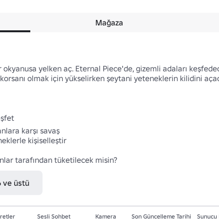
Mağaza
ir okyanusa yelken aç. Eternal Piece'de, gizemli adaları keşfedec
orsanı olmak için yükselirken şeytani yeteneklerin kilidini açac
şfet

nlara karşı savaş

lerle kişiselleştir

onlar tarafından tüketilecek misin?
6 ve üstü
retler
Sesli Sohbet
Kamera
Son Güncelleme Tarihi
Sunucu 