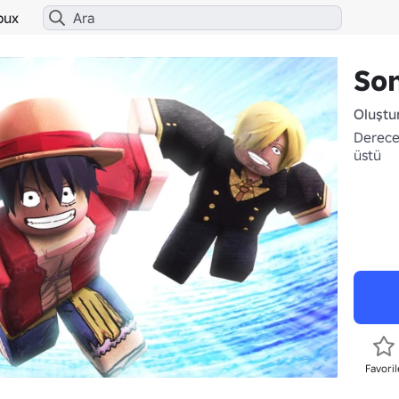
bux
So
Oluştu
Derece
üstü
Favoril