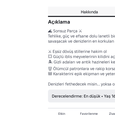
Hakkında
Açıklama
🌊 Sonsuz Parça ⚔️

Tehlike, güç ve efsane dolu lanetli b
savaşacak ve denizlerin en korkulan k
⚔️ Eşsiz dövüş stillerine hakim ol

💥 Güçlü iblis meyvelerinin kilidini aç

🏝️ Gizli adaları ve antik hazineleri ke
👹 Ölümcül patronlara ve rakip korsa
🎒 Karakterini epik ekipman ve yetenek
Denizleri fethedecek misin... yoksa 
Derecelendirme: En düşük • Yaş 1
Etkin
Favorilenme
Ziya