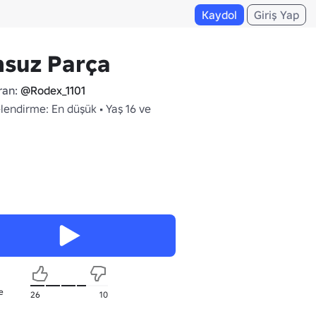
Kaydol
Giriş Yap
nsuz Parça
ran:
@Rodex_1101
lendirme: En düşük • Yaş 16 ve
e
26
10