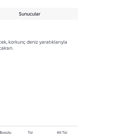
Sunucular
ek, korkunç deniz yaratıklarıyla 
aksın.

Boyutu
Tür
Alt Tür